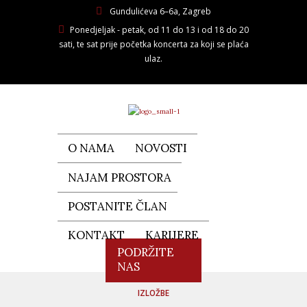
Gundulićeva 6–6a, Zagreb
Ponedjeljak - petak, od 11 do 13 i od 18 do 20
sati, te sat prije početka koncerta za koji se plaća
ulaz.
O NAMA
NOVOSTI
NAJAM PROSTORA
POSTANITE ČLAN
KONTAKT
KARIJERE
PODRŽITE
NAS
IZLOŽBE