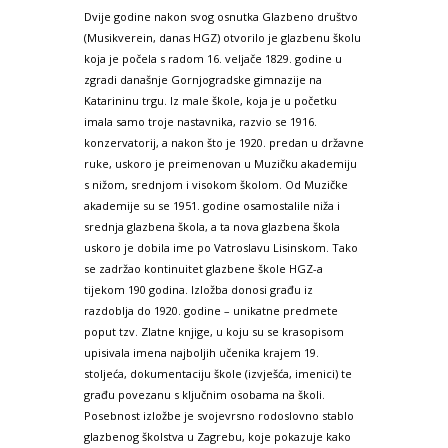
Dvije godine nakon svog osnutka Glazbeno društvo
(Musikverein, danas HGZ) otvorilo je glazbenu školu
koja je počela s radom 16. veljače 1829. godine u
zgradi današnje Gornjogradske gimnazije na
Katarininu trgu. Iz male škole, koja je u početku
imala samo troje nastavnika, razvio se 1916.
konzervatorij, a nakon što je 1920. predan u državne
ruke, uskoro je preimenovan u Muzičku akademiju
s nižom, srednjom i visokom školom. Od Muzičke
akademije su se 1951. godine osamostalile niža i
srednja glazbena škola, a ta nova glazbena škola
uskoro je dobila ime po Vatroslavu Lisinskom. Tako
se zadržao kontinuitet glazbene škole HGZ-a
tijekom 190 godina. Izložba donosi građu iz
razdoblja do 1920. godine – unikatne predmete
poput tzv. Zlatne knjige, u koju su se krasopisom
upisivala imena najboljih učenika krajem 19.
stoljeća, dokumentaciju škole (izvješća, imenici) te
građu povezanu s ključnim osobama na školi.
Posebnost izložbe je svojevrsno rodoslovno stablo
glazbenog školstva u Zagrebu, koje pokazuje kako