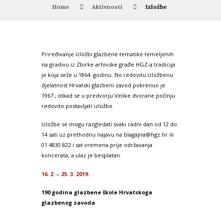
Home
Aktivnosti
Izložbe
Priređivanje izložbi glazbene tematike temeljenih
na gradivu iz Zbirke arhivske građe HGZ-a tradicija
je koja seže u 1864. godinu. No redovitu izložbenu
djelatnost Hrvatski glazbeni zavod pokrenuo je
1967., otkad se u predvorju Velike dvorane počinju
redovito postavljati izložbe.
Izložbe se mogu razgledati svaki radni dan od 12 do
14 sati uz prethodnu najavu na blagajna@hgz.hr ili
01 4830 822 i sat vremena prije održavanja
koncerata, a ulaz je besplatan.
16. 2. – 25. 3. 2019.
190 godina glazbene škole Hrvatskoga
glazbenog zavoda