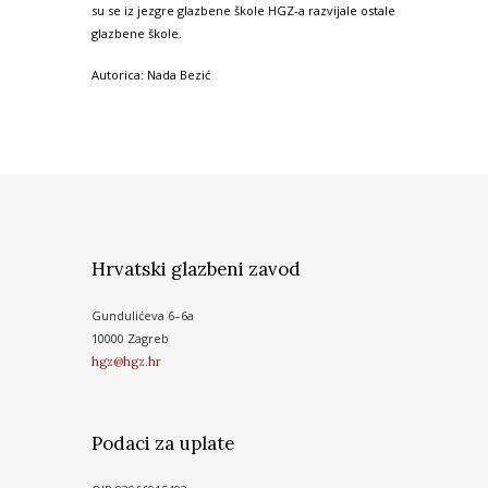
su se iz jezgre glazbene škole HGZ-a razvijale ostale
glazbene škole.
Autorica: Nada Bezić
Hrvatski glazbeni zavod
Gundulićeva 6–6a
10000 Zagreb
hgz@hgz.hr
Podaci za uplate