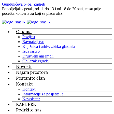
Gundulićeva 6–6a, Zagreb
Ponedjeljak - petak, od 11 do 13 i od 18 do 20 sati, te sat prije
početka koncerta za koji se plaća ulaz.
O nama
Povijest
Ravnateljstvo
Knjižnica i arhiv, zbirka glazbala
Izdavaštvo
Društveni ansambli
Obilazak zgrade
Novosti
Najam prostora
Postanite član
Kontakt
Kontakt
Informacije za posjetitelje
Newsletter
KARIJERE
Podržite nas