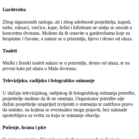
Garderoba
Zbog sigurnosnih razloga, ali i zbog udobnosti posjetitelja, kaputi,
torbe, ruksaci, vrećice, kape, šeširi i kišobrani ne smiju se unositi u
koncertnu dvoranu. Molimo da ih ostavite u garderobama koje su
besplatne i čuvane, a nalaze se u prizemlju, lijevo i desno od ulaza.
Toaleti
Muški i ženski toaleti nalaze se u prizemlju, desno od ulaza, te na
prvom katu pri ulazu u Malu dvoranu.
Televizijsko, radijsko i fotografsko snimanje
U slučaju televizijskog, radijskog ili fotografskog snimanja priredbe,
posjetitelje molimo da ih ne ometaju. Organizator priredbe nije
dužan posjetitelje unaprijed izvijestiti o snimanju te zadržava pravo
da snimke, na kojima se eventualno mogu pojaviti, bez naknade
upotrebljava za svrhu za koju se snimanje obavlja.
Pušenje, hrana i piće