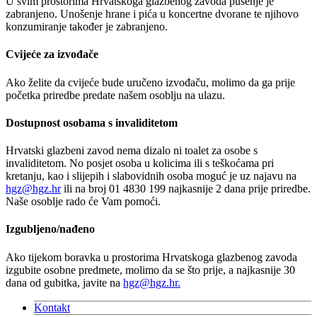
U svim prostorima Hrvatskoga glazbenog zavoda pušenje je
zabranjeno. Unošenje hrane i pića u koncertne dvorane te njihovo
konzumiranje također je zabranjeno.
Cvijeće za izvođače
Ako želite da cvijeće bude uručeno izvođaču, molimo da ga prije
početka priredbe predate našem osoblju na ulazu.
Dostupnost osobama s invaliditetom
Hrvatski glazbeni zavod nema dizalo ni toalet za osobe s
invaliditetom. No posjet osoba u kolicima ili s teškoćama pri
kretanju, kao i slijepih i slabovidnih osoba moguć je uz najavu na
hgz@hgz.hr
ili na broj 01 4830 199 najkasnije 2 dana prije priredbe.
Naše osoblje rado će Vam pomoći.
Izgubljeno/nađeno
Ako tijekom boravka u prostorima Hrvatskoga glazbenog zavoda
izgubite osobne predmete, molimo da se što prije, a najkasnije 30
dana od gubitka, javite na
hgz@hgz.hr.
Kontakt