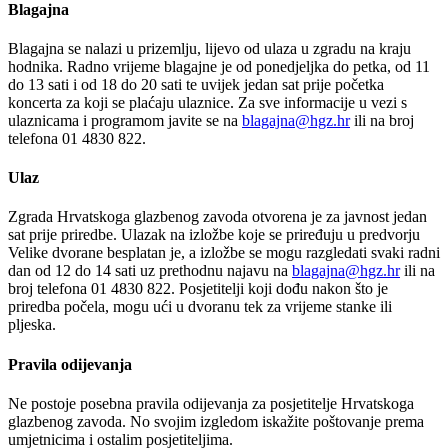
Blagajna
Blagajna se nalazi u prizemlju, lijevo od ulaza u zgradu na kraju
hodnika. Radno vrijeme blagajne je od ponedjeljka do petka, od 11
do 13 sati i od 18 do 20 sati te uvijek jedan sat prije početka
koncerta za koji se plaćaju ulaznice. Za sve informacije u vezi s
ulaznicama i programom javite se na
blagajna@hgz.hr
ili na broj
telefona 01 4830 822.
Ulaz
Zgrada Hrvatskoga glazbenog zavoda otvorena je za javnost jedan
sat prije priredbe. Ulazak na izložbe koje se priređuju u predvorju
Velike dvorane besplatan je, a izložbe se mogu razgledati svaki radni
dan od 12 do 14 sati uz prethodnu najavu na
blagajna@hgz.hr
ili na
broj telefona 01 4830 822. Posjetitelji koji dođu nakon što je
priredba počela, mogu ući u dvoranu tek za vrijeme stanke ili
pljeska.
Pravila odijevanja
Ne postoje posebna pravila odijevanja za posjetitelje Hrvatskoga
glazbenog zavoda. No svojim izgledom iskažite poštovanje prema
umjetnicima i ostalim posjetiteljima.