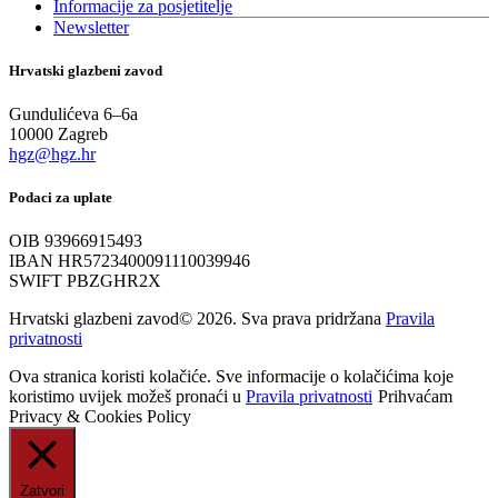
Informacije za posjetitelje
Newsletter
Hrvatski glazbeni zavod
Gundulićeva 6–6a
10000 Zagreb
hgz@hgz.hr
Podaci za uplate
OIB 93966915493
IBAN HR5723400091110039946
SWIFT PBZGHR2X
Hrvatski glazbeni zavod© 2026. Sva prava pridržana
Pravila
privatnosti
Ova stranica koristi kolačiće. Sve informacije o kolačićima koje
koristimo uvijek možeš pronaći u
Pravila privatnosti
Prihvaćam
Privacy & Cookies Policy
Zatvori