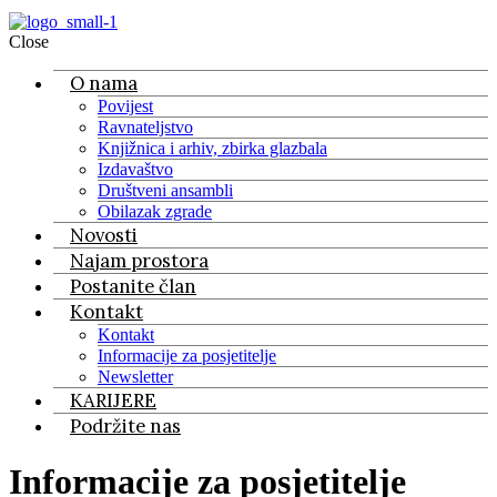
Close
O nama
Povijest
Ravnateljstvo
Knjižnica i arhiv, zbirka glazbala
Izdavaštvo
Društveni ansambli
Obilazak zgrade
Novosti
Najam prostora
Postanite član
Kontakt
Kontakt
Informacije za posjetitelje
Newsletter
KARIJERE
Podržite nas
Informacije za posjetitelje