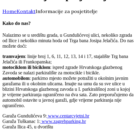
Home
Kontakt
Informacije za posjetitelje
Kako do nas?
Nalazimo se u središtu grada, u Gundulićevoj ulici, nekoliko zgrada
od Ilice i nekoliko minuta hoda od Trga bana Josipa Jelačića. Do nas
možete doći:
tramvajem
: linije broj 1, 6, 11, 12, 13, 14 i 17, stajalište Trg bana
Jelačića ili Frankopanska;
motociklom ili biciklom
: ispred zgrade Hrvatskoga glazbenog
Zavoda se nalazi parkiralište za motocikle i bicikle.
automobilom
: parkirno mjesto možete potražiti u okolnim javnim
garažama ili u okolnim ulicama. Imajte na umu da su sve ulice u
blizini Hrvatskoga glazbenog zavoda u I. parkirališnoj zoni u kojoj
je vrijeme parkiranja ograničeno na dva sata. Zato preporučujemo da
automobil ostavite u javnoj garaži, gdje vrijeme parkiranja nije
ograničeno.
Garaža Gundulićeva 9:
www.centarcvjetni.hr
Garaža Tuškanac 1:
www.zagrebparking.hr
Garaža Ilica 45, u dvorištu