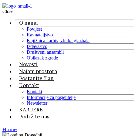
Close
O nama
Povijest
Ravnateljstvo
Knjižnica i arhiv, zbirka glazbala
Izdavaštvo
Društveni ansambli
Obilazak zgrade
Novosti
Najam prostora
Postanite član
Kontakt
Kontakt
Informacije za posjetitelje
Newsletter
KARIJERE
Podržite nas
Home