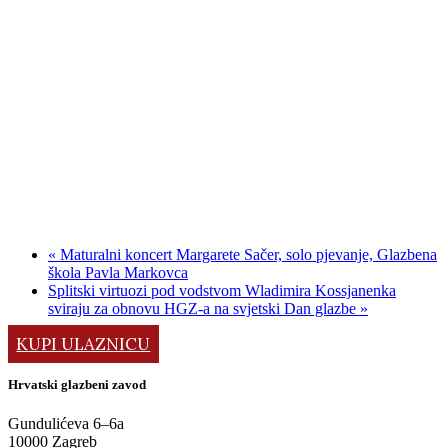
«
Maturalni koncert Margarete Sačer, solo pjevanje, Glazbena
škola Pavla Markovca
Splitski virtuozi pod vodstvom Wladimira Kossjanenka
sviraju za obnovu HGZ-a na svjetski Dan glazbe
»
KUPI ULAZNICU
Hrvatski glazbeni zavod
Gundulićeva 6–6a
10000 Zagreb