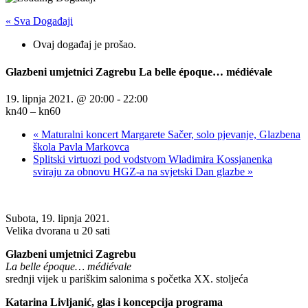
« Sva Događaji
Ovaj događaj je prošao.
Glazbeni umjetnici Zagrebu La belle époque… médiévale
19. lipnja 2021. @ 20:00
-
22:00
kn40 – kn60
«
Maturalni koncert Margarete Sačer, solo pjevanje, Glazbena
škola Pavla Markovca
Splitski virtuozi pod vodstvom Wladimira Kossjanenka
sviraju za obnovu HGZ-a na svjetski Dan glazbe
»
Subota, 19. lipnja 2021.
Velika dvorana u 20 sati
Glazbeni umjetnici Zagrebu
La belle époque… médiévale
srednji vijek u pariškim salonima s početka XX. stoljeća
Katarina Livljanić, glas i koncepcija programa