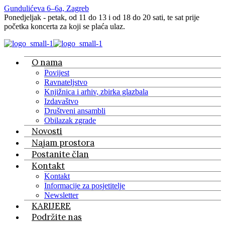
Gundulićeva 6–6a, Zagreb
Ponedjeljak - petak, od 11 do 13 i od 18 do 20 sati, te sat prije
početka koncerta za koji se plaća ulaz.
O nama
Povijest
Ravnateljstvo
Knjižnica i arhiv, zbirka glazbala
Izdavaštvo
Društveni ansambli
Obilazak zgrade
Novosti
Najam prostora
Postanite član
Kontakt
Kontakt
Informacije za posjetitelje
Newsletter
KARIJERE
Podržite nas