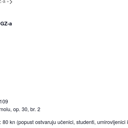
Z-a
»
HGZ-a
 109
molu, op. 30, br. 2
: 80 kn (popust ostvaruju učenici, studenti, umirovljenici