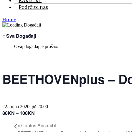
KARIJERE
Podržite nas
Home
« Sva Događaji
Ovaj događaj je prošao.
BEETHOVENplus – Don
22. rujna 2020. @ 20:00
80KN – 100KN
«
Cantus Ansambl