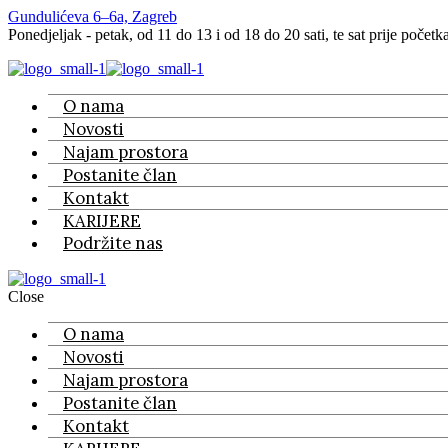
Gundulićeva 6–6a, Zagreb
Ponedjeljak - petak, od 11 do 13 i od 18 do 20 sati, te sat prije početk
O nama
Novosti
Najam prostora
Postanite član
Kontakt
KARIJERE
Podržite nas
Close
O nama
Novosti
Najam prostora
Postanite član
Kontakt