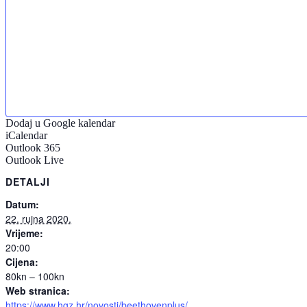
Dodaj u Google kalendar
iCalendar
Outlook 365
Outlook Live
DETALJI
Datum:
22. rujna 2020.
Vrijeme:
20:00
Cijena:
80kn – 100kn
Web stranica:
https://www.hgz.hr/novosti/beethovenplus/