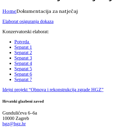
Home
Dokumentacija za natječaj
Elaborat osiguranja dokaza
Konzervatorski elaborat:
Potvrda
Separat 1
Separat 2
Separat 3
Separat 4
Separat 5
Separat 6
Separat 7
Idejni projekt “Obnova i rekonstrukcija zgrade HGZ”
Hrvatski glazbeni zavod
Gundulićeva 6–6a
10000 Zagreb
hgz@hgz.hr