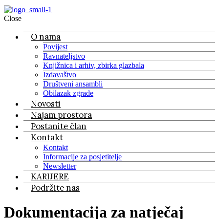
Close
O nama
Povijest
Ravnateljstvo
Knjižnica i arhiv, zbirka glazbala
Izdavaštvo
Društveni ansambli
Obilazak zgrade
Novosti
Najam prostora
Postanite član
Kontakt
Kontakt
Informacije za posjetitelje
Newsletter
KARIJERE
Podržite nas
Dokumentacija za natječaj