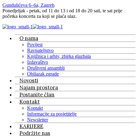
Gundulićeva 6–6a, Zagreb
Ponedjeljak - petak, od 11 do 13 i od 18 do 20 sati, te sat prije
početka koncerta za koji se plaća ulaz.
O nama
Povijest
Ravnateljstvo
Knjižnica i arhiv, zbirka glazbala
Izdavaštvo
Društveni ansambli
Obilazak zgrade
Novosti
Najam prostora
Postanite član
Kontakt
Kontakt
Informacije za posjetitelje
Newsletter
KARIJERE
Podržite nas