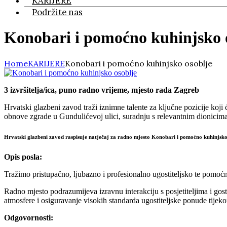
KARIJERE
Podržite nas
Konobari i pomoćno kuhinjsko 
Home
KARIJERE
Konobari i pomoćno kuhinjsko osoblje
3 izvršitelja/ica, puno radno vrijeme, mjesto rada Zagreb
Hrvatski glazbeni zavod traži iznimne talente za ključne pozicije koj
obnove zgrade u Gundulićevoj ulici, suradnju s relevantnim dionicima
Hrvatski glazbeni zavod raspisuje natječaj za radno mjesto Konobari i pomoćno
kuhinjsk
Opis posla:
Tražimo pristupačno, ljubazno i profesionalno ugostiteljsko te pomo
Radno mjesto podrazumijeva izravnu interakciju s posjetiteljima i go
atmosfere i osiguravanje visokih standarda ugostiteljske ponude tijek
Odgovornosti: