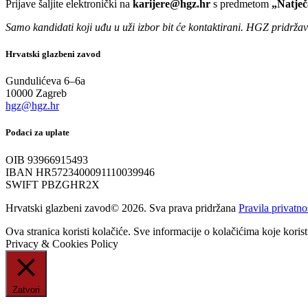
Prijave šaljite elektronički na
karijere@hgz.hr
s predmetom
„Natječ
Samo kandidati koji uđu u uži izbor bit će kontaktirani. HGZ pridrža
Hrvatski glazbeni zavod
Gundulićeva 6–6a
10000 Zagreb
hgz@hgz.hr
Podaci za uplate
OIB 93966915493
IBAN HR5723400091110039946
SWIFT PBZGHR2X
Hrvatski glazbeni zavod© 2026. Sva prava pridržana
Pravila privatno
Ova stranica koristi kolačiće. Sve informacije o kolačićima koje kori
Privacy & Cookies Policy
Zatvori