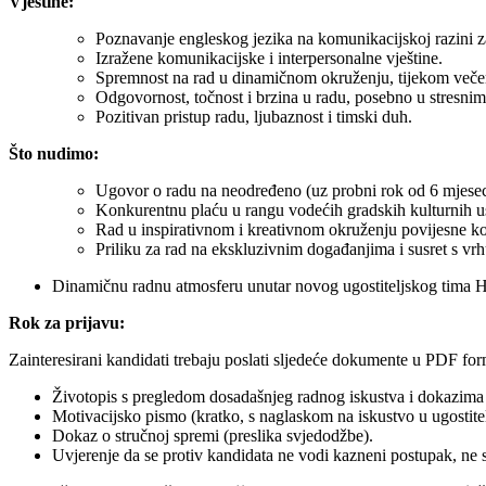
Vještine:
Poznavanje engleskog jezika na komunikacijskoj razini za
Izražene komunikacijske i interpersonalne vještine.
Spremnost na rad u dinamičnom okruženju, tijekom večer
Odgovornost, točnost i brzina u radu, posebno u stresnim 
Pozitivan pristup radu, ljubaznost i timski duh.
Što nudimo:
Ugovor o radu na neodređeno (uz probni rok od 6 mjesec
Konkurentnu plaću u rangu vodećih gradskih kulturnih us
Rad u inspirativnom i kreativnom okruženju povijesne 
Priliku za rad na ekskluzivnim događanjima i susret s v
Dinamičnu radnu atmosferu unutar novog ugostiteljskog tima 
Rok za prijavu:
Zainteresirani kandidati trebaju poslati sljedeće dokumente u PDF for
Životopis s pregledom dosadašnjeg radnog iskustva
i dokazima 
Motivacijsko pismo (kratko, s naglaskom na iskustvo u ugostitel
Dokaz o stručnoj spremi (preslika svjedodžbe).
Uvjerenje da se protiv kandidata ne vodi kazneni postupak, ne s