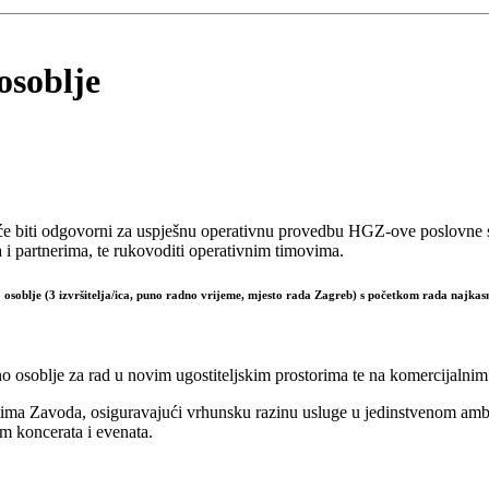
osoblje
i će biti odgovorni za uspješnu operativnu provedbu HGZ-ove poslovne str
 i partnerima, te rukovoditi operativnim timovima.
o
osoblje (3 izvršitelja/ica, puno radno vrijeme, mjesto rada Zagreb) s početkom rada najkas
ćno osoblje za rad u novim ugostiteljskim prostorima te na komercijal
stima Zavoda, osiguravajući vrhunsku razinu usluge u jedinstvenom amb
om koncerata i evenata.