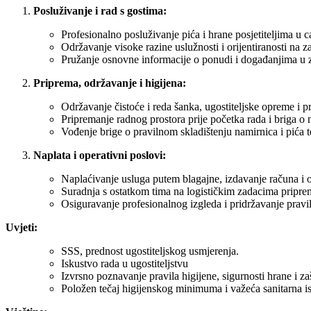
Posluživanje i rad s gostima:
Profesionalno posluživanje pića i hrane posjetiteljima u ca
Održavanje visoke razine uslužnosti i orijentiranosti na z
Pružanje osnovne informacije o ponudi i događanjima u zgr
Priprema, održavanje i higijena:
Održavanje čistoće i reda šanka, ugostiteljske opreme i p
Pripremanje radnog prostora prije početka
rada
i briga o
Vođenje brige o pravilnom skladištenju namirnica i pića t
Naplata i operativni poslovi:
Naplaćivanje usluga putem blagajne, izdavanje računa i
Suradnja s ostatkom tima na logističkim zadacima pripre
Osiguravanje profesionalnog izgleda i pridržavanje pravi
Uvjeti:
SSS, prednost ugostiteljskog usmjerenja.
Iskustvo rada u ugostiteljstvu
Izvrsno poznavanje pravila higijene, sigurnosti hrane i zašt
Položen tečaj higijenskog minimuma i važeća sanitarna is