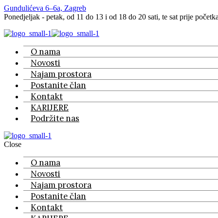
Gundulićeva 6–6a, Zagreb
Ponedjeljak - petak, od 11 do 13 i od 18 do 20 sati, te sat prije početk
O nama
Novosti
Najam prostora
Postanite član
Kontakt
KARIJERE
Podržite nas
Close
O nama
Novosti
Najam prostora
Postanite član
Kontakt