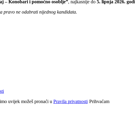
aj – Konobari i pomoćno osoblje”
, najkasnije do
5. lipnja 2026. god
va pravo ne odabrati nijednog kandidata.
sti
stimo uvijek možeš pronaći u
Pravila privatnosti
Prihvaćam