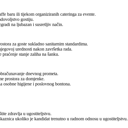
ffe baru ili tijekom organiziranih cateringa za evente.
adovoljstvo gostiju.
adi na ljubazan i susretljiv način.
rostora za goste sukladno sanitarnim standardima.
 njegovoj urednosti nakon završetka rada.
e praćenje stanje zaliha na šanku.
 obračunavanje dnevnog prometa.
me prostora za domjenke.
la osobne higijene i poslovnog bontona.
ite zdravlja u ugostiteljstvu.
kaznica ukoliko je kandidat trenutno u radnom odnosu u ugostiteljstvu.