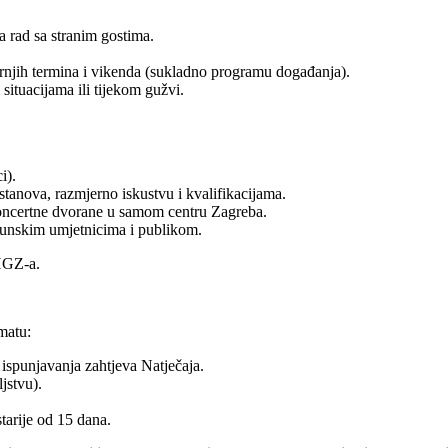
 rad sa stranim gostima.
njih termina i vikenda (sukladno programu događanja).
situacijama ili tijekom gužvi.
i).
tanova, razmjerno iskustvu i kvalifikacijama.
koncertne dvorane u samom centru Zagreba.
rhunskim umjetnicima i publikom.
HGZ-a.
matu:
ispunjavanja zahtjeva Natječaja.
jstvu).
tarije od 15 dana.