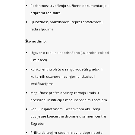
Pedantnost u vođenju službene dokumentacije i
pripremi zapisnika.
Ljubaznost, pouzdanost i reprezentativnost u
radu s ljudima.
Što nudimo:
Ugovor o radu na neodređeno (uz probni rok od
6 mjeseci).
Konkurentnu plaću u rangu vodećih gradskih
kulturnih ustanova, razmjerno iskustvu i
kvalifikacijama.
Mogućnost profesionalnog razvoja i rada u
prestižnoj instituciji s međunarodnim značajem.
Rad u inspirativnom i kreativnom okruženju
povijesne koncertne dvorane u samom centru
Zagreba.
Priliku da svojim radom izravno doprinesete