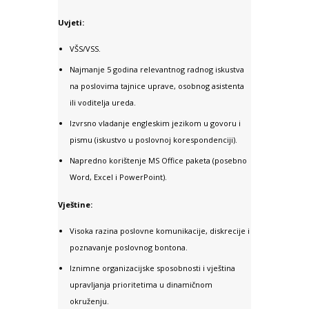
Uvjeti:
VŠS/VSS.
Najmanje 5 godina relevantnog radnog iskustva
na poslovima tajnice uprave, osobnog asistenta
ili voditelja ureda.
Izvrsno vladanje engleskim jezikom u govoru i
pismu (iskustvo u poslovnoj korespondenciji).
Napredno korištenje MS Office paketa (posebno
Word, Excel i PowerPoint).
Vještine:
Visoka razina poslovne komunikacije, diskrecije i
poznavanje poslovnog bontona.
Iznimne organizacijske sposobnosti i vještina
upravljanja prioritetima u dinamičnom
okruženju.