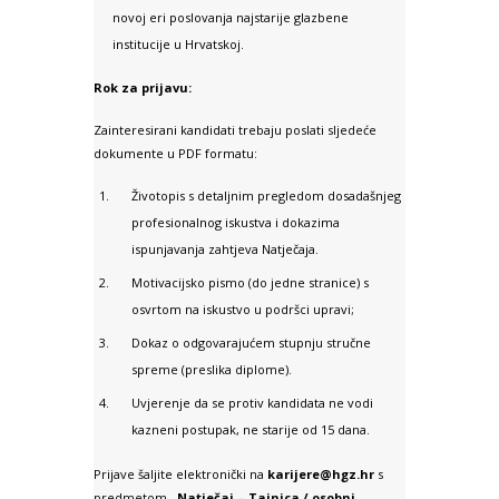
novoj eri poslovanja najstarije glazbene
institucije u Hrvatskoj.
Rok za prijavu:
Zainteresirani kandidati trebaju poslati sljedeće
dokumente u PDF formatu:
Životopis s detaljnim pregledom dosadašnjeg
profesionalnog iskustva i dokazima
ispunjavanja zahtjeva Natječaja.
Motivacijsko pismo (do jedne stranice) s
osvrtom na iskustvo u podršci upravi;
Dokaz o odgovarajućem stupnju stručne
spreme (preslika diplome).
Uvjerenje da se protiv kandidata ne vodi
kazneni postupak, ne starije od 15 dana.
Prijave šaljite elektronički na
karijere@hgz.hr
s
predmetom
„Natječaj – Tajnica / osobni