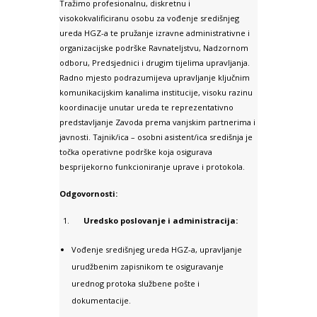
Tražimo profesionalnu, diskretnu i
visokokvalificiranu osobu za vođenje središnjeg
ureda HGZ-a te pružanje izravne administrativne i
organizacijske podrške Ravnateljstvu, Nadzornom
odboru, Predsjednici i drugim tijelima upravljanja.
Radno mjesto podrazumijeva upravljanje ključnim
komunikacijskim kanalima institucije, visoku razinu
koordinacije unutar ureda te reprezentativno
predstavljanje Zavoda prema vanjskim partnerima i
javnosti. Tajnik/ica – osobni asistent/ica središnja je
točka operativne podrške koja osigurava
besprijekorno funkcioniranje uprave i protokola.
Odgovornosti:
Uredsko poslovanje i administracija:
Vođenje središnjeg ureda HGZ-a, upravljanje
urudžbenim zapisnikom te osiguravanje
urednog protoka službene pošte i
dokumentacije.