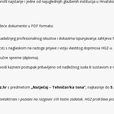
rofil najstarije i jedne od najuglednijih glazbenih institucija u Hrvatsko
ljedeće dokumente u PDF formatu:
sadašnjeg profesionalnog iskustva i dokazima ispunjavanja zahtjeva N
e) s naglaskom na razloge prijave i viziju vlastitog doprinosa HGZ-u.
učne spreme (diploma).
 vodi kazneni postupak pribavljeno od nadležnog suda ili sustavom e-
z.hr
s predmetom
„Natječaj – Tehničar/ka tona”
, najkasnije do
5.
kontaktirani i pozvani na razgovor i/ili testni zadatak. HGZ pridržava p