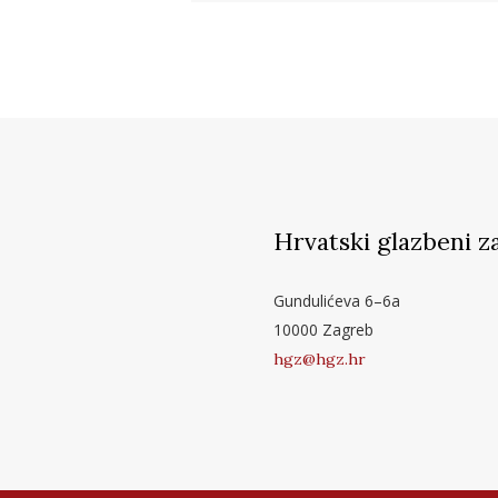
Hrvatski glazbeni z
Gundulićeva 6–6a
10000 Zagreb
hgz@hgz.hr