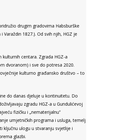
o pridružio drugim gradovima Habsburške
i Varaždin 1827.). Od svih njih, HGZ je
h kulturnih centara. Zgrada HGZ-a
om dvoranom) i sve do potresa 2020.
govječnije kulturno građansko društvo – to
ne do danas djeluje u kontinuitetu. Do
 doživljavaju zgradu HGZ-a u Gundulićevoj
jveću fizičku i „nematerijalnu”
nje umjetničkih programa i usluga, temelj
ključnu ulogu u stvaranju svjetlije i
 prema glazbi.