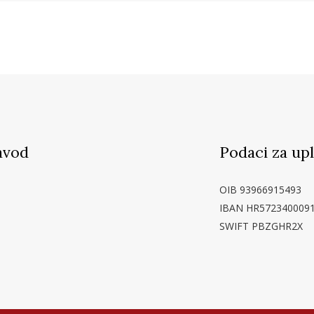
avod
Podaci za up
OIB 93966915493
IBAN HR572340009
SWIFT PBZGHR2X