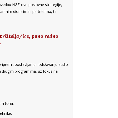
provedbu HGZ-ove poslovne strategije,
vantnim dionicima i partnerima, te
zvršitelja/ice, puno radno
.
pripremi, postavljanju i održavanju audio
i drugim programima, uz fokus na
om tona.
ehnike.