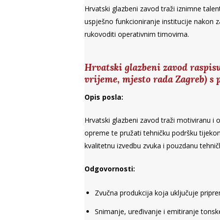
Hrvatski glazbeni zavod traži iznimne tale
uspješno funkcioniranje institucije nakon z
rukovoditi operativnim timovima.
Hrvatski glazbeni zavod raspisu
vrijeme, mjesto rada Zagreb) s
Opis posla:
Hrvatski glazbeni zavod traži motiviranu i 
opreme te pružati tehničku podršku tije
kvalitetnu izvedbu zvuka i pouzdanu tehni
Odgovornosti:
Zvučna produkcija koja uključuje pripr
Snimanje, uređivanje i emitiranje tons