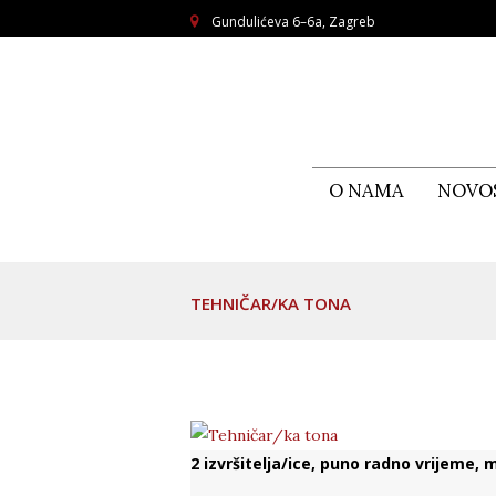
Gundulićeva 6–6a, Zagreb
O NAMA
NOVO
TEHNIČAR/KA TONA
2 izvršitelja/ice, puno radno vrijeme