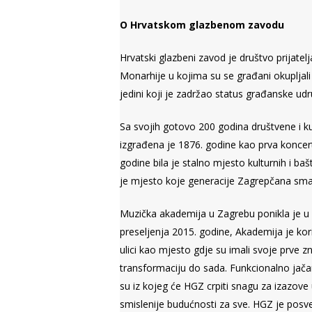
O Hrvatskom glazbenom zavodu
Hrvatski glazbeni zavod je društvo prijat
Monarhije u kojima su se građani okupljali 
jedini koji je zadržao status građanske u
Sa svojih gotovo 200 godina društvene i k
izgrađena je 1876. godine kao prva konc
godine bila je stalno mjesto kulturnih i b
je mjesto koje generacije Zagrepčana sm
Muzička akademija u Zagrebu ponikla je u 
preseljenja 2015. godine, Akademija je kor
ulici kao mjesto gdje su imali svoje prve 
transformaciju do sada. Funkcionalno jač
su iz kojeg će HGZ crpiti snagu za izazove 
smislenije budućnosti za sve. HGZ je posveć