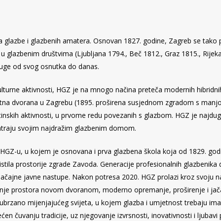
elja glazbe i glazbenih amatera. Osnovan 1827. godine, Zagreb se tak
u glazbenim društvima (Ljubljana 1794., Beč 1812., Graz 1815., Rijeka 
druge od svog osnutka do danas.
ulturne aktivnosti, HGZ je na mnogo načina preteča modernih hibridni
ertna dvorana u Zagrebu (1895. proširena susjednom zgradom s manj
aštinskih aktivnosti, u prvome redu povezanih s glazbom. HGZ je najdu
atraju svojim najdražim glazbenim domom.
HGZ-u, u kojem je osnovana i prva glazbena škola koja od 1829. godi
istila prostorije zgrade Zavoda. Generacije profesionalnih glazbenika
značajne javne nastupe. Nakon potresa 2020. HGZ prolazi kroz svoju na
anje prostora novom dvoranom, moderno opremanje, proširenje i jača
ubrzano mijenjajućeg svijeta, u kojem glazba i umjetnost trebaju imati 
en čuvanju tradicije, uz njegovanje izvrsnosti, inovativnosti i ljubavi