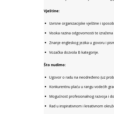
Vještine:
Izvrsne organizacijske vještine i sposo
Visoka razina odgovornosti te izražena
Znanje engleskog jezika u govoru i pism
Vozačka dozvola B kategorije.
Što nudimo:
Ugovor o radu na neodređeno (uz probn
Konkurentnu plaću u rangu vodećih grads
Mogućnost profesionalnog razvoja i d
Rad u inspirativnom i kreativnom okruž