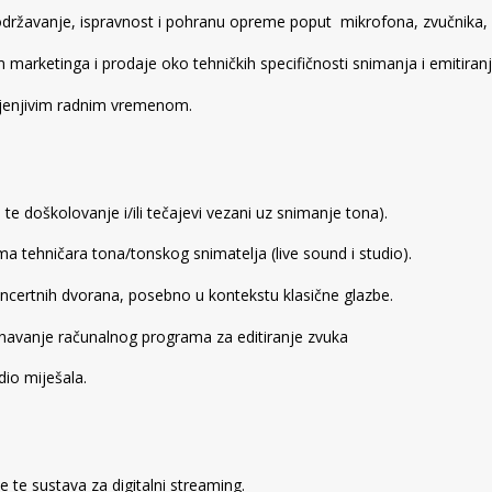
državanje, ispravnost i pohranu opreme poput mikrofona, zvučnika, pu
marketinga i prodaje oko tehničkih specifičnosti snimanja i emitiran
mjenjivim radnim vremenom.
te doškolovanje i/ili tečajevi vezani uz snimanje tona).
a tehničara tona/tonskog snimatelja (live sound i studio).
oncertnih dvorana, posebno u kontekstu klasične glazbe.
znavanje računalnog programa za editiranje zvuka
dio miješala.
 te sustava za digitalni streaming.