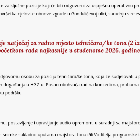
nte za ključne pozicije koji će biti odgovorni za uspješnu operativnu 
avršetka cjelovite obnove zgrade u Gundulićevoj ulici, suradnju s rele
je natječaj za radno mjesto tehničara/ke tona (2 i
 početkom rada najkasnije u studenome 2026. godine
odgovornu osobu za poziciju tehničara/ke tona, koja će sudjelovati u 
kom događanja u HGZ-u. Posao obuhvaća rad na koncertima, probama 
čku podršku.
emu, postavljanje i upravljanje audio opremom, u suradnji sa majstor
ke snimke sukladno uputama majstora tona i/ili Voditelja programske t