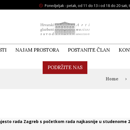
Ponedjeljak - petak, od 11 do 13 i od 18 do 20 sati, t
STI
NAJAM PROSTORA
POSTANITE ČLAN
KON
PODRŽITE NAS
Home
, mjesto rada Zagreb s početkom rada najkasnije u studenome 2