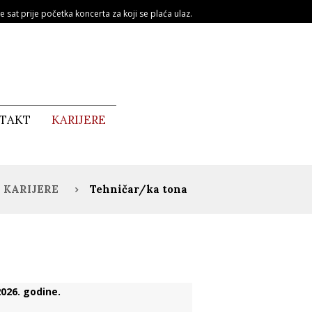
e sat prije početka koncerta za koji se plaća ulaz.
TAKT
KARIJERE
KARIJERE
Tehničar/ka tona
026. godine.