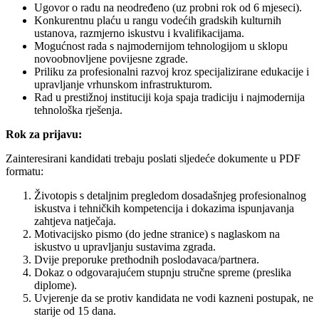
Ugovor o radu na neodređeno (uz probni rok od 6 mjeseci).
Konkurentnu plaću u rangu vodećih gradskih kulturnih
ustanova, razmjerno iskustvu i kvalifikacijama.
Mogućnost rada s najmodernijom tehnologijom u sklopu
novoobnovljene povijesne zgrade.
Priliku za profesionalni razvoj kroz specijalizirane edukacije i
upravljanje vrhunskom infrastrukturom.
Rad u prestižnoj instituciji koja spaja tradiciju i najmodernija
tehnološka rješenja.
Rok za prijavu:
Zainteresirani kandidati trebaju poslati sljedeće dokumente u PDF
formatu:
Životopis s detaljnim pregledom dosadašnjeg profesionalnog
iskustva i tehničkih kompetencija i dokazima ispunjavanja
zahtjeva natječaja.
Motivacijsko pismo (do jedne stranice) s naglaskom na
iskustvo u upravljanju sustavima zgrada.
Dvije preporuke prethodnih poslodavaca/partnera.
Dokaz o odgovarajućem stupnju stručne spreme (preslika
diplome).
Uvjerenje da se protiv kandidata ne vodi kazneni postupak, ne
starije od 15 dana.