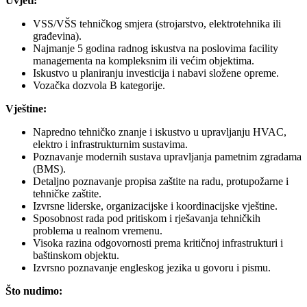
Uvjeti:
VSS/VŠS tehničkog smjera (strojarstvo, elektrotehnika ili
građevina).
Najmanje 5 godina radnog iskustva na poslovima facility
managementa na kompleksnim ili većim objektima.
Iskustvo u planiranju investicija i nabavi složene opreme.
Vozačka dozvola B kategorije.
Vještine:
Napredno tehničko znanje i iskustvo u upravljanju HVAC,
elektro i infrastrukturnim sustavima.
Poznavanje modernih sustava upravljanja pametnim zgradama
(BMS).
Detaljno poznavanje propisa zaštite na radu, protupožarne i
tehničke zaštite.
Izvrsne liderske, organizacijske i koordinacijske vještine.
Sposobnost rada pod pritiskom i rješavanja tehničkih
problema u realnom vremenu.
Visoka razina odgovornosti prema kritičnoj infrastrukturi i
baštinskom objektu.
Izvrsno poznavanje engleskog jezika u govoru i pismu.
Što nudimo: