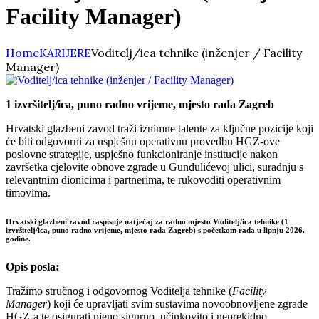
Facility Manager)
Home
KARIJERE
Voditelj/ica tehnike (inženjer / Facility
Manager)
1 izvršitelj/ica, puno radno vrijeme, mjesto rada Zagreb
Hrvatski glazbeni zavod traži iznimne talente za ključne pozicije koji
će biti odgovorni za uspješnu operativnu provedbu HGZ-ove
poslovne strategije, uspješno funkcioniranje institucije nakon
završetka cjelovite obnove zgrade u Gundulićevoj ulici, suradnju s
relevantnim dionicima i partnerima, te rukovoditi operativnim
timovima.
Hrvatski glazbeni zavod raspisuje natječaj za radno mjesto Voditelj/ica tehnike (1
izvršitelj/ica, puno radno vrijeme, mjesto rada Zagreb) s početkom rada u lipnju 2026.
godine.
Opis posla:
Tražimo stručnog i odgovornog Voditelja tehnike (
Facility
Manager
) koji će upravljati svim sustavima novoobnovljene zgrade
HGZ-a te osigurati njeno sigurno, učinkovito i neprekidno