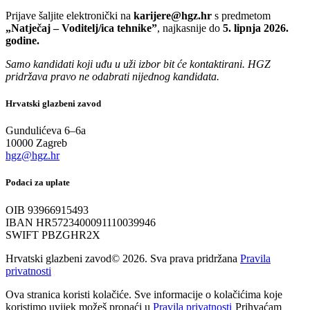
Prijave šaljite elektronički na
karijere@hgz.hr
s predmetom
„Natječaj – Voditelj/ica tehnike”
, najkasnije do
5. lipnja 2026.
godine.
Samo kandidati koji uđu u uži izbor bit će kontaktirani. HGZ
pridržava pravo ne odabrati nijednog kandidata.
Hrvatski glazbeni zavod
Gundulićeva 6–6a
10000 Zagreb
hgz@hgz.hr
Podaci za uplate
OIB 93966915493
IBAN HR5723400091110039946
SWIFT PBZGHR2X
Hrvatski glazbeni zavod© 2026. Sva prava pridržana
Pravila
privatnosti
Ova stranica koristi kolačiće. Sve informacije o kolačićima koje
koristimo uvijek možeš pronaći u
Pravila privatnosti
Prihvaćam