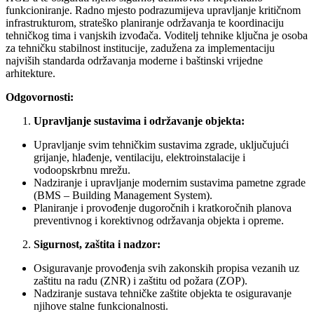
funkcioniranje. Radno mjesto podrazumijeva upravljanje kritičnom
infrastrukturom, strateško planiranje održavanja te koordinaciju
tehničkog tima i vanjskih izvođača. Voditelj tehnike ključna je osoba
za tehničku stabilnost institucije, zadužena za implementaciju
najviših standarda održavanja moderne i baštinski vrijedne
arhitekture.
Odgovornosti:
Upravljanje sustavima i održavanje objekta:
Upravljanje svim tehničkim sustavima zgrade, uključujući
grijanje, hlađenje, ventilaciju, elektroinstalacije i
vodoopskrbnu mrežu.
Nadziranje i upravljanje modernim sustavima pametne zgrade
(BMS – Building Management System).
Planiranje i provođenje dugoročnih i kratkoročnih planova
preventivnog i korektivnog održavanja objekta i opreme.
Sigurnost, zaštita i nadzor:
Osiguravanje provođenja svih zakonskih propisa vezanih uz
zaštitu na radu (ZNR) i zaštitu od požara (ZOP).
Nadziranje sustava tehničke zaštite objekta te osiguravanje
njihove stalne funkcionalnosti.