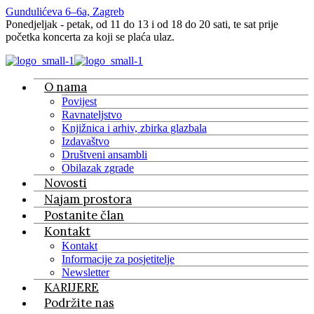
Gundulićeva 6–6a, Zagreb
Ponedjeljak - petak, od 11 do 13 i od 18 do 20 sati, te sat prije
početka koncerta za koji se plaća ulaz.
O nama
Povijest
Ravnateljstvo
Knjižnica i arhiv, zbirka glazbala
Izdavaštvo
Društveni ansambli
Obilazak zgrade
Novosti
Najam prostora
Postanite član
Kontakt
Kontakt
Informacije za posjetitelje
Newsletter
KARIJERE
Podržite nas