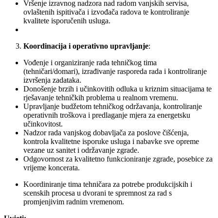
Vršenje izravnog nadzora nad radom vanjskih servisa,
ovlaštenih ispitivača i izvođača radova te kontroliranje
kvalitete isporučenih usluga.
Koordinacija i operativno upravljanje
:
Vođenje i organiziranje rada tehničkog tima
(tehničari/domari), izrađivanje rasporeda rada i kontroliranje
izvršenja zadataka.
Donošenje brzih i učinkovitih odluka u kriznim situacijama te
rješavanje tehničkih problema u realnom vremenu.
Upravljanje budžetom tehničkog održavanja, kontroliranje
operativnih troškova i predlaganje mjera za energetsku
učinkovitost.
Nadzor rada vanjskog dobavljača za poslove čišćenja,
kontrola kvalitetne isporuke usluga i nabavke sve opreme
vezane uz sanitet i održavanje zgrade.
Odgovornost za kvalitetno funkcioniranje zgrade, posebice za
vrijeme koncerata.
Koordiniranje tima tehničara za potrebe produkcijskih i
scenskih procesa u dvorani te spremnost za rad s
promjenjivim radnim vremenom.