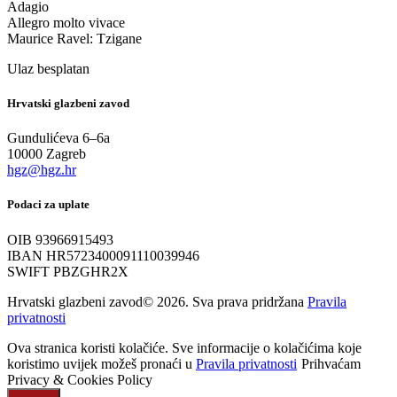
Adagio
Allegro molto vivace
Maurice Ravel: Tzigane
Ulaz besplatan
Hrvatski glazbeni zavod
Gundulićeva 6–6a
10000 Zagreb
hgz@hgz.hr
Podaci za uplate
OIB 93966915493
IBAN HR5723400091110039946
SWIFT PBZGHR2X
Hrvatski glazbeni zavod© 2026. Sva prava pridržana
Pravila
privatnosti
Ova stranica koristi kolačiće. Sve informacije o kolačićima koje
koristimo uvijek možeš pronaći u
Pravila privatnosti
Prihvaćam
Privacy & Cookies Policy