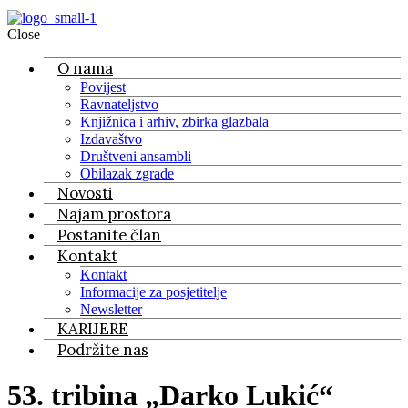
Close
O nama
Povijest
Ravnateljstvo
Knjižnica i arhiv, zbirka glazbala
Izdavaštvo
Društveni ansambli
Obilazak zgrade
Novosti
Najam prostora
Postanite član
Kontakt
Kontakt
Informacije za posjetitelje
Newsletter
KARIJERE
Podržite nas
53. tribina „Darko Lukić“