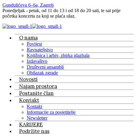
Gundulićeva 6–6a, Zagreb
Ponedjeljak - petak, od 11 do 13 i od 18 do 20 sati, te sat prije
početka koncerta za koji se plaća ulaz.
O nama
Povijest
Ravnateljstvo
Knjižnica i arhiv, zbirka glazbala
Izdavaštvo
Društveni ansambli
Obilazak zgrade
Novosti
Najam prostora
Postanite član
Kontakt
Kontakt
Informacije za posjetitelje
Newsletter
KARIJERE
Podržite nas