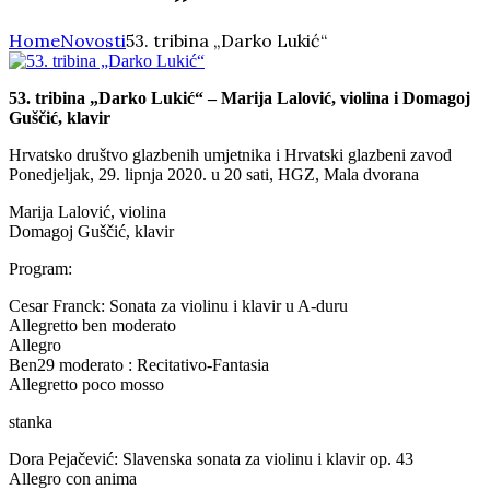
Home
Novosti
53. tribina „Darko Lukić“
53. tribina „Darko Lukić“ – Marija Lalović, violina i Domagoj
Guščić, klavir
Hrvatsko društvo glazbenih umjetnika i Hrvatski glazbeni zavod
Ponedjeljak, 29. lipnja 2020. u 20 sati, HGZ, Mala dvorana
Marija Lalović, violina
Domagoj Guščić, klavir
Program:
Cesar Franck: Sonata za violinu i klavir u A-duru
Allegretto ben moderato
Allegro
Ben29 moderato : Recitativo-Fantasia
Allegretto poco mosso
stanka
Dora Pejačević: Slavenska sonata za violinu i klavir op. 43
Allegro con anima