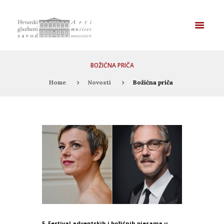
BOŽIĆNA PRIČA
Home
Novosti
Božićna priča
5. Festival adventskih i božićnih pjesama u