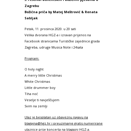
Zagrebu
Božićna priča by Matej Meštrović & Renata
Sabljak
Petak, 11. prosinca 2020. u 20 sati
Velika dvorana HGZ-a i izravan prijenos na
Facebook stranicama Turističke zajednice grada
Zagreba, udruge Musica Note i 24sata
Program:
O holy night
A merry little Christmas
White Christmas
Little drummer boy
Tiha noć
Veselje ti navješčujem
Svim na zemlji
Ulaz je besplatan uz obaveznu najavu na
blagajna@hgz.hr i preuzimanje gratis numerirane
ulaznice prije koncerta na blagajni HGZ-a.