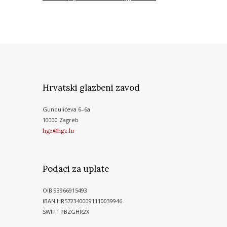
Hrvatski glazbeni zavod
Gundulićeva 6–6a
10000 Zagreb
hgz@hgz.hr
Podaci za uplate
OIB 93966915493
IBAN HR5723400091110039946
SWIFT PBZGHR2X