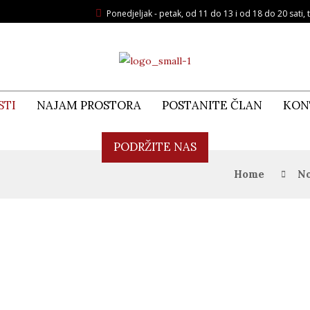
Ponedjeljak - petak, od 11 do 13 i od 18 do 20 sati, t
STI
NAJAM PROSTORA
POSTANITE ČLAN
KON
PODRŽITE NAS
Home
No