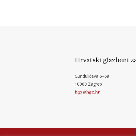
Hrvatski glazbeni z
Gundulićeva 6–6a
10000 Zagreb
hgz@hgz.hr