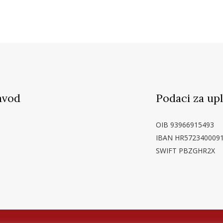
avod
Podaci za up
OIB 93966915493
IBAN HR572340009
SWIFT PBZGHR2X