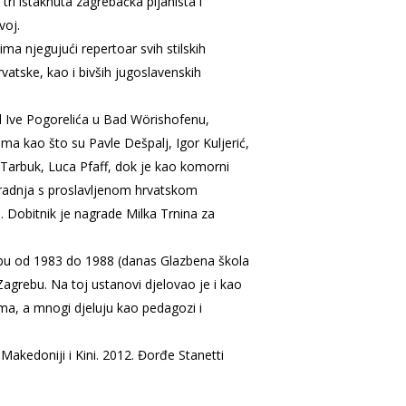
 istaknuta zagrebačka pijanista i
voj.
ma njegujući repertoar svih stilskih
vatske, kao i bivših jugoslavenskih
al Ive Pogorelića u Bad Wörishofenu,
ma kao što su Pavle Dešpalj, Igor Kuljerić,
Tarbuk, Luca Pfaff, dok je kao komorni
radnja s proslavljenom hrvatskom
Dobitnik je nagrade Milka Trnina za
rebu od 1983 do 1988 (danas Glazbena škola
Zagrebu. Na toj ustanovi djelovao je i kao
ima, a mnogi djeluju kao pedagozi i
Makedoniji i Kini. 2012. Đorđe Stanetti