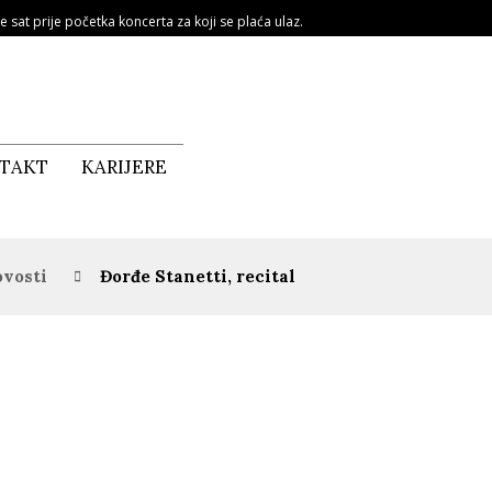
e sat prije početka koncerta za koji se plaća ulaz.
TAKT
KARIJERE
vosti
Đorđe Stanetti, recital