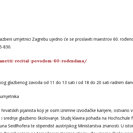
zbeni umjetnici Zagrebu ujedno će se proslaviti maestrov 60. rođendan 
5-830.
tanetti-recital-povodom-60-rodendana/
skog glazbenog zavoda od 11 do 13 sati i od 18 do 20 sati radnim da
 umjetnika
h hrvatskih pijanista koji je osim iznimne izvođačke karijere, ostvario
i srednje glazbeno školovanje. Studij klavira pohađa na Hochschule 
a Seidlhofera te stipendist austrijskog Ministarstva znanosti. U ist