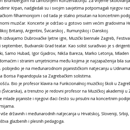
m Brumbergom na tamošnjem Konzervatoriju. Za vrijeme školovanja tri
dimir Krpan, nadgledali su i svojim savjetima potpomagali njegov raz
bačkom filharmonijom i od tada je stalno prisutan na koncertnim podiji
komorni muzičar. Koncerte je održao u gotovo svim većim gradovima Hr
elikoj Britaniji, Argentini, Švicarskoj , Rumunjskoj i Danskoj.
ih izdvajamo Dubrovačke ljetne igre, Muzički biennale Zagreb, Festiv
 september, Budvanski Grad teatar. Kao solist surađivao je s dirigenti
ki, Samo Hubad, Igor Gjadrov, Nikša Bareza, Marko Letonja, Mladen 
domaćim i stranim umjetnicima među kojima je najzapaženija bila su
 pobijedio je na međunarodnom pijanističkom natjecanju u Udinama. 
ta Borisa Papandopula sa Zagrebačkim solistima.
šću. Bio je profesor klavira na Funkcionalnoj muzičkoj školi u Zag
u (Švicarska), a trenutno je redovni profesor na Muzičkoj akademiji u 
 mlade pijaniste i njegovi đaci često su prisutni na koncertnim podij
emijama.
iše državnih i međunarodnih natjecanja u Hrvatskoj, Sloveniji, Srbiji, 
štva glazbenih i plesnih pedagoga.