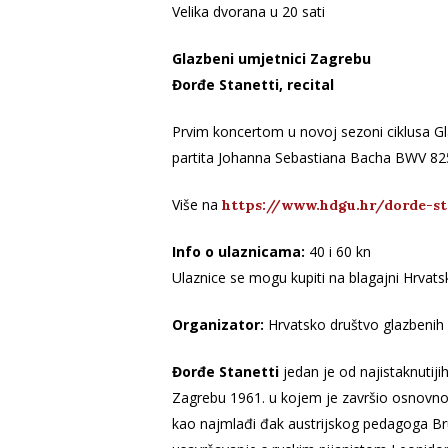
Velika dvorana u 20 sati
Glazbeni umjetnici Zagrebu
Đorđe Stanetti, recital
Prvim koncertom u novoj sezoni ciklusa Gla
partita Johanna Sebastiana Bacha BWV 82
Više na
https://www.hdgu.hr/dorde-s
Info o ulaznicama:
40 i 60 kn
Ulaznice se mogu kupiti na blagajni Hrvat
Organizator:
Hrvatsko društvo glazbenih
Đorđe Stanetti
jedan je od najistaknutiji
Zagrebu 1961. u kojem je završio osnovno 
kao najmlađi đak austrijskog pedagoga Brun