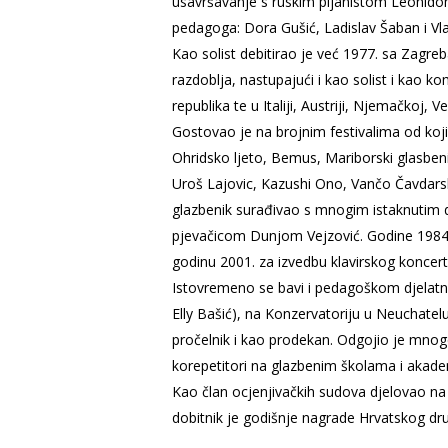
usavršavanje s ruskim pijanistom Leonido
pedagoga: Dora Gušić, Ladislav Šaban i Vla
Kao solist debitirao je već 1977. sa Zagre
razdoblja, nastupajući i kao solist i kao 
republika te u Italiji, Austriji, Njemačkoj, V
Gostovao je na brojnim festivalima od koj
Ohridsko ljeto, Bemus, Mariborski glasbeni
Uroš Lajovic, Kazushi Ono, Vančo Čavdars
glazbenik surađivao s mnogim istaknutim 
pjevačicom Dunjom Vejzović. Godine 1984.
godinu 2001. za izvedbu klavirskog koncer
Istovremeno se bavi i pedagoškom djelatno
Elly Bašić), na Konzervatoriju u Neuchatel
pročelnik i kao prodekan. Odgojio je mnoge
korepetitori na glazbenim školama i akad
Kao član ocjenjivačkih sudova djelovao na v
dobitnik je godišnje nagrade Hrvatskog dru