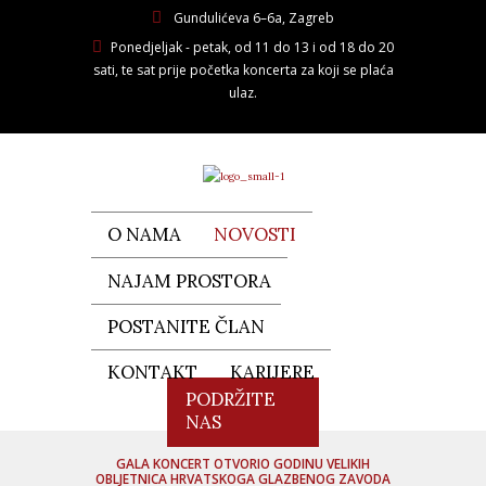
Gundulićeva 6–6a, Zagreb
Ponedjeljak - petak, od 11 do 13 i od 18 do 20
sati, te sat prije početka koncerta za koji se plaća
ulaz.
O NAMA
NOVOSTI
NAJAM PROSTORA
POSTANITE ČLAN
KONTAKT
KARIJERE
PODRŽITE
NAS
GALA KONCERT OTVORIO GODINU VELIKIH
OBLJETNICA HRVATSKOGA GLAZBENOG ZAVODA