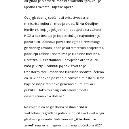
dirigirao je njemački maestro Valentin Egel, koji je
ujedno i ravnatelj Riječke opere.
Ovoj glazbenoj svečanosti prisustvovala je i
ministrica kulture i medija dr. sc.
Nina Obuljen
Koržinek
, koja je još jednom podsjetila na važnost
HGZ-a kao institucije koja zaslužuje najmoderniju
pozornicu. „Obnova povijesne zgrade Hrvatskoga
glazbenog zavoda jedan je od strateških projekata u
području zaštite i revitalizacije kulturne baštine u
Hrvatskoj. Uz restauraciju povijesne arhitekture,
naša je vizija udahnuti joj novi život te je
transformirati u moderno kulturno središte. Želimo
da HGZ ponovno postane dinamično mjesto susreta
koje će inspirirati nove generacije umjetnika i
publike, i tako mu osigurati relevantnost u
desetljećima koja dolaze.“
Nastojanje da se glazbena baština približi
svakodnevici građana jedan je od ciljeva Hrvatskoga
glazbenog zavoda. Gala koncert
„Glazbeni te
zove!“
najava je njegova otvorenja početkom 2027.