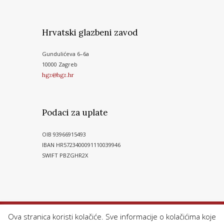
Hrvatski glazbeni zavod
Gundulićeva 6–6a
10000 Zagreb
hgz@hgz.hr
Podaci za uplate
OIB 93966915493
IBAN HR5723400091110039946
SWIFT PBZGHR2X
Ova stranica koristi kolačiće. Sve informacije o kolačićima koje