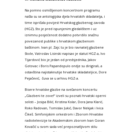
Na pomno osmišljenom koncertnom programu
našla su se antologijska djela hrvatskih skladatelja, i
time ispričala povijest Hrvatskog glazbenog zavoda
(HGZ), što je pred ispunjenim gledalištem i uz
iznimnu posjećenost dodatno potvrdilo snažnu
povezanost publike s hrvatskom glazbenom
baštinom. Ivan pl. Zajc tu je bio ravnatelj glazbene
škole, Vatroslav Lisinski napisao je statut HGZ-a, Ivo
Tijardović bio je jedan od predsjednika, Jakov
Gotovac i Boris Papandopulo ondje su dirigirali, a
ostavština najistaknutije hrvatske skladateljice, Dore
Pejačević, čuva se u arhivu HGZ-a.
Bisere hrvatske glazbe na svečanom koncertu
„Glazbeni te zove!“ izveli su poznati hrvatski operni
solisti – Josipa Bilić, Kristina Kolar, Dora Jana Klarić,
Roko Radovan, Tomislav Jukić, Davor Nekjak i Ivica
Čikeš. Simfonijskim orkestrom i Zborom Hrvatske
radiotelevizije te Akademskim zborom Ivan Goran
Kovačić u svom sada već prepoznatljivom stilu