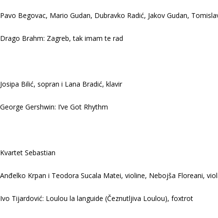
Pavo Begovac, Mario Gudan, Dubravko Radić, Jakov Gudan, Tomislav M
Drago Brahm: Zagreb, tak imam te rad
Josipa Bilić, sopran i Lana Bradić, klavir
George Gershwin: I’ve Got Rhythm
Kvartet Sebastian
Anđelko Krpan i Teodora Sucala Matei, violine, Nebojša Floreani, viol
Ivo Tijardović: Loulou la languide (Čeznutljiva Loulou), foxtrot