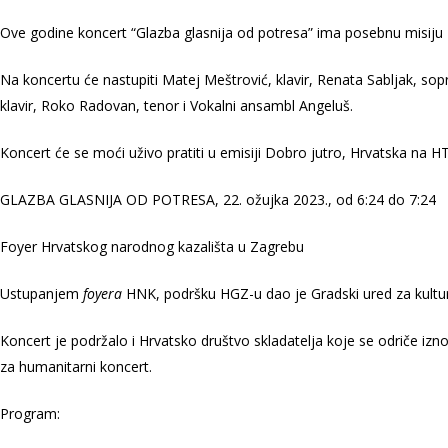
Ove godine koncert “Glazba glasnija od potresa” ima posebnu misiju – p
Na koncertu će nastupiti Matej Meštrović, klavir, Renata Sabljak, so
klavir, Roko Radovan, tenor i Vokalni ansambl Angeluš.
Koncert će se moći uživo pratiti u emisiji Dobro jutro, Hrvatska na HT
GLAZBA GLASNIJA OD POTRESA, 22. ožujka 2023., od 6:24 do 7:24
Foyer Hrvatskog narodnog kazališta u Zagrebu
Ustupanjem
foyera
HNK, podršku HGZ-u dao je Gradski ured za kultu
Koncert je podržalo i Hrvatsko društvo skladatelja koje se odriče izn
za humanitarni koncert.
Program: