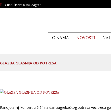
Gundulićeva 6–6a, Zagreb
O NAMA
NOVOSTI
NAJ
GLAZBA GLASNIJA OD POTRESA
Ranojutarnji koncert u 6:24 na dan zagrebačkog potresa već treću g