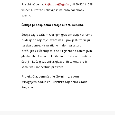
Predbilježbe na:
, 48 30 824 ili 098
knjiznica@hgz.hr
9025014. Pratite i obavijesti na našoj facebook
stranici.
Šetnja je besplatna i traje oko 90 minuta.
Šetnja zagrebačkim Gornjim gradom uvijek u nama
budi lijepe osjećaje i vraća nas u povijest, tradiciju,
izaziva ponos. Na ralativno malom prostoru
brežuljka Griča smjestilo se 54 glazbeno zanimljivih
glazbenih lokacija od kojih dio možete upoznati na
šetnji – kuće glazbenika, glazbenih salona, prvih
kazališta i koncertnih prostora…
Projekt Glazbene šetnje Gornjim gradom i
Mirogojem podupire Turistička zajednica Grada
Zagreba.