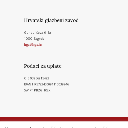
Hrvatski glazbeni zavod
Gundulićeva 6–6a
10000 Zagreb
hgz@hgz.hr
Podaci za uplate
OIB 93966915493
IBAN HR5723400091110039946
SWIFT PBZGHR2X