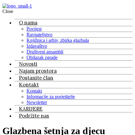
Close
O nama
Povijest
Ravnateljstvo
Knjižnica i arhiv, zbirka glazbala
Izdavaštvo
Društveni ansambli
Obilazak zgrade
Novosti
Najam prostora
Postanite član
Kontakt
Kontakt
Informacije za posjetitelje
Newsletter
KARIJERE
Podržite nas
Glazbena šetnja za djecu