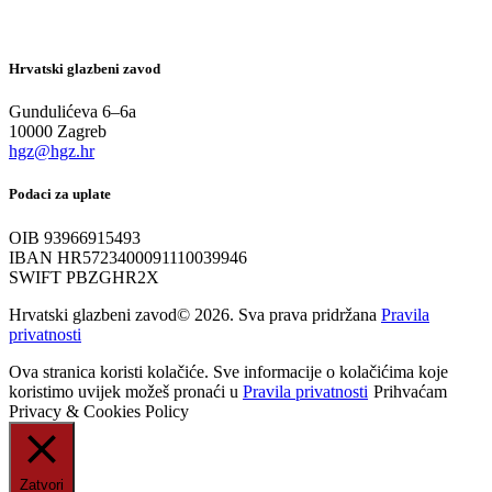
Hrvatski glazbeni zavod
Gundulićeva 6–6a
10000 Zagreb
hgz@hgz.hr
Podaci za uplate
OIB 93966915493
IBAN HR5723400091110039946
SWIFT PBZGHR2X
Hrvatski glazbeni zavod© 2026. Sva prava pridržana
Pravila
privatnosti
Ova stranica koristi kolačiće. Sve informacije o kolačićima koje
koristimo uvijek možeš pronaći u
Pravila privatnosti
Prihvaćam
Privacy & Cookies Policy
Zatvori