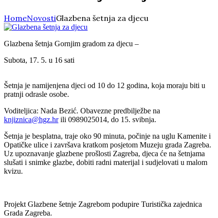
Home
Novosti
Glazbena šetnja za djecu
Glazbena šetnja Gornjim gradom za djecu –
Subota, 17. 5. u 16 sati
Šetnja je namijenjena djeci od 10 do 12 godina, koja moraju biti u
pratnji odrasle osobe.
Voditeljica: Nada Bezić. Obavezne predbilježbe na
knjiznica@hgz.hr
ili 0989025014, do 15. svibnja.
Šetnja je besplatna, traje oko 90 minuta, počinje na uglu Kamenite i
Opatičke ulice i završava kratkom posjetom Muzeju grada Zagreba.
Uz upoznavanje glazbene prošlosti Zagreba, djeca
će na šetnjama
slušati i snimke glazbe, dobiti radni materijal i sudjelovati u malom
kvizu.
Projekt Glazbene šetnje Zagrebom podupire Turistička zajednica
Grada Zagreba.