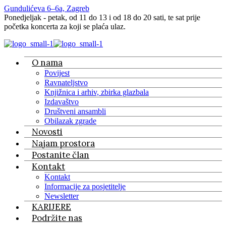
Gundulićeva 6–6a, Zagreb
Ponedjeljak - petak, od 11 do 13 i od 18 do 20 sati, te sat prije
početka koncerta za koji se plaća ulaz.
O nama
Povijest
Ravnateljstvo
Knjižnica i arhiv, zbirka glazbala
Izdavaštvo
Društveni ansambli
Obilazak zgrade
Novosti
Najam prostora
Postanite član
Kontakt
Kontakt
Informacije za posjetitelje
Newsletter
KARIJERE
Podržite nas