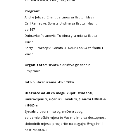
Program:
André Jolivet: Chant de Linos za flautu i klavir
Carl Reinecke: Sonata Undine za flautu i klavir,
op.167
Dubravko Palanović: Tu Alma y la mia za flautu i
klavir
Sergej Prokofjev: Sonata u D-duru op.94 za flautu i
klavir
Organizator:
Hrvatsko društvo glazbenih
umjetnika
Info o ulaznicama:
40kn/60kn
Ulaznice od 40 kn mogu kupiti studenti,
umirovljenici, učenici, invalidi, članovi HDGU-a
i HGZ-a
Sjedala u dvorani su ograničena zbog
epidemioloških mjera te Vas molimo da dostupnost
slobodnih mjesta provjerite na blagajna@hgz.hr ili
na 01/4830-822.