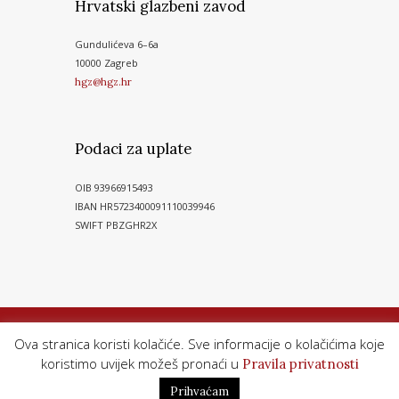
Hrvatski glazbeni zavod
Gundulićeva 6–6a
10000 Zagreb
hgz@hgz.hr
Podaci za uplate
OIB 93966915493
IBAN HR5723400091110039946
SWIFT PBZGHR2X
Ova stranica koristi kolačiće. Sve informacije o kolačićima koje
koristimo uvijek možeš pronaći u
Pravila privatnosti
Hrvatski glazbeni zavod© 2026. Sva prava pridržana
Prihvaćam
Pravila privatnosti