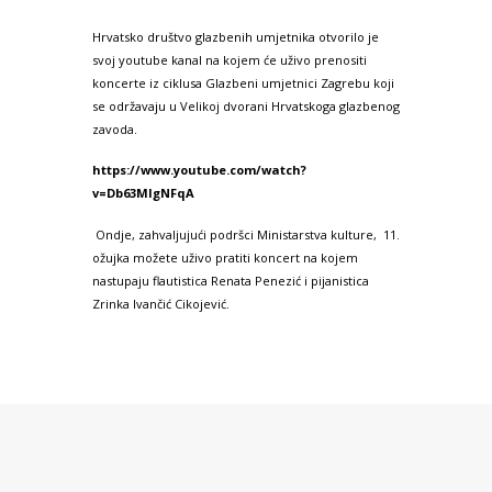
Hrvatsko društvo glazbenih umjetnika otvorilo je
svoj youtube kanal na kojem će uživo prenositi
koncerte iz ciklusa Glazbeni umjetnici Zagrebu koji
se održavaju u Velikoj dvorani Hrvatskoga glazbenog
zavoda.
https://www.youtube.com/watch?
v=Db63MlgNFqA
Ondje, zahvaljujući podršci Ministarstva kulture, 11.
ožujka možete uživo pratiti koncert na kojem
nastupaju flautistica Renata Penezić i pijanistica
Zrinka Ivančić Cikojević.