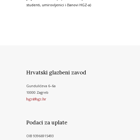
studenti, umirovljenici i članovi HGZ-a)
Hrvatski glazbeni zavod
Gundulićeva 6–6a
10000 Zagreb
hgz@hgz.hr
Podaci za uplate
OIB 93966915493