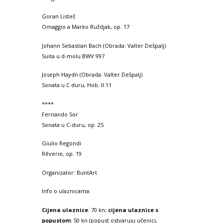
Goran Listeš
Omaggio a Marko Ruždjak, op. 17
Johann Sebastian Bach (Obrada: Valter Dešpalj)
Suita u d-molu BWV 997
Joseph Haydn (Obrada: Valter Dešpalj)
Sonata u C duru, Hob. II:11
****
Fernando Sor
Sonata u C-duru, op. 25
Giulio Regondi
Rêverie, op. 19
Organizator: BuntArt
Info o ulaznicama:
Cijena ulaznice
: 70 kn;
cijena ulaznice s
popustom
: 50 kn (popust ostvaruju učenici,