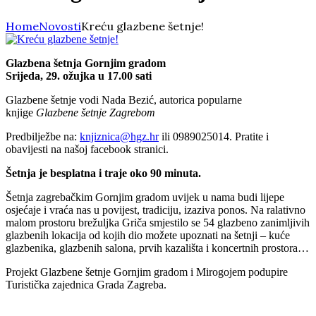
Home
Novosti
Kreću glazbene šetnje!
Glazbena šetnja Gornjim gradom
Srijeda, 29. ožujka u 17.00 sati
Glazbene šetnje vodi Nada Bezić, autorica popularne
knjige
Glazbene šetnje Zagrebom
Predbilježbe na:
knjiznica@hgz.hr
ili 0989025014. Pratite i
obavijesti na našoj facebook stranici.
Šetnja je besplatna i traje oko 90 minuta.
Šetnja zagrebačkim Gornjim gradom uvijek u nama budi lijepe
osjećaje i vraća nas u povijest, tradiciju, izaziva ponos. Na ralativno
malom prostoru brežuljka Griča smjestilo se 54 glazbeno zanimljivih
glazbenih lokacija od kojih dio možete upoznati na šetnji – kuće
glazbenika, glazbenih salona, prvih kazališta i koncertnih prostora…
Projekt Glazbene šetnje Gornjim gradom i Mirogojem podupire
Turistička zajednica Grada Zagreba.