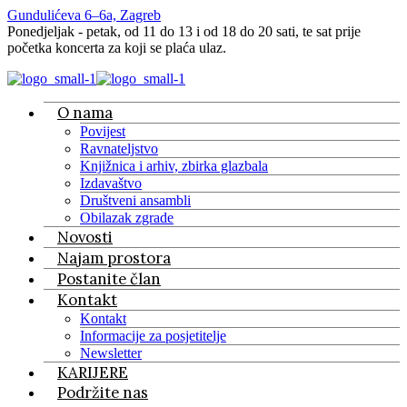
Gundulićeva 6–6a, Zagreb
Ponedjeljak - petak, od 11 do 13 i od 18 do 20 sati, te sat prije
početka koncerta za koji se plaća ulaz.
O nama
Povijest
Ravnateljstvo
Knjižnica i arhiv, zbirka glazbala
Izdavaštvo
Društveni ansambli
Obilazak zgrade
Novosti
Najam prostora
Postanite član
Kontakt
Kontakt
Informacije za posjetitelje
Newsletter
KARIJERE
Podržite nas