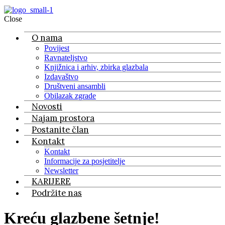
Close
O nama
Povijest
Ravnateljstvo
Knjižnica i arhiv, zbirka glazbala
Izdavaštvo
Društveni ansambli
Obilazak zgrade
Novosti
Najam prostora
Postanite član
Kontakt
Kontakt
Informacije za posjetitelje
Newsletter
KARIJERE
Podržite nas
Kreću glazbene šetnje!