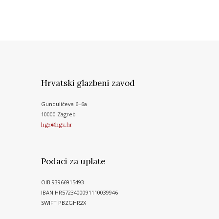
Hrvatski glazbeni zavod
Gundulićeva 6–6a
10000 Zagreb
hgz@hgz.hr
Podaci za uplate
OIB 93966915493
IBAN HR5723400091110039946
SWIFT PBZGHR2X