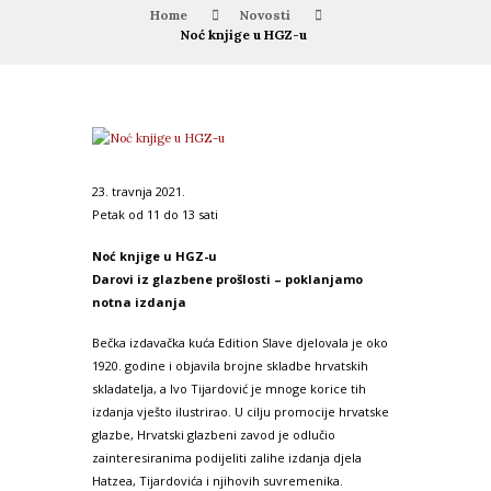
Home
Novosti
Noć knjige u HGZ-u
23. travnja 2021.
Petak od 11 do 13 sati
Noć knjige u HGZ-u
Darovi iz glazbene prošlosti – poklanjamo
notna izdanja
Bečka izdavačka kuća Edition Slave djelovala je oko
1920. godine i objavila brojne skladbe hrvatskih
skladatelja, a Ivo Tijardović je mnoge korice tih
izdanja vješto ilustrirao. U cilju promocije hrvatske
glazbe, Hrvatski glazbeni zavod je odlučio
zainteresiranima podijeliti zalihe izdanja djela
Hatzea, Tijardovića i njihovih suvremenika.