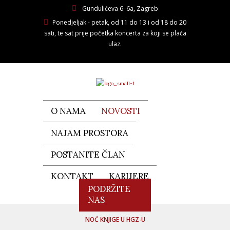
Gundulićeva 6–6a, Zagreb
Ponedjeljak - petak, od 11 do 13 i od 18 do 20
sati, te sat prije početka koncerta za koji se plaća
ulaz.
O NAMA
NOVOSTI
NAJAM PROSTORA
POSTANITE ČLAN
KONTAKT
KARIJERE
PODRŽITE
NAS
NOĆ KNJIGE U HGZ-U