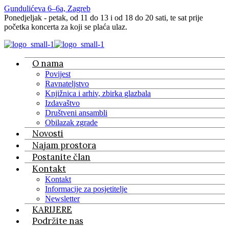
Gundulićeva 6–6a, Zagreb
Ponedjeljak - petak, od 11 do 13 i od 18 do 20 sati, te sat prije
početka koncerta za koji se plaća ulaz.
O nama
Povijest
Ravnateljstvo
Knjižnica i arhiv, zbirka glazbala
Izdavaštvo
Društveni ansambli
Obilazak zgrade
Novosti
Najam prostora
Postanite član
Kontakt
Kontakt
Informacije za posjetitelje
Newsletter
KARIJERE
Podržite nas