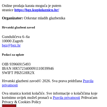
Online prodaja karata moguća je putem
stranice
https://hgz.kupiulaznicu.hr/
Organizator:
Orkestar mladih glazbenika
Hrvatski glazbeni zavod
Gundulićeva 6–6a
10000 Zagreb
hgz@hgz.hr
Podaci za uplate
OIB 93966915493
IBAN HR5723400091110039946
SWIFT PBZGHR2X
Hrvatski glazbeni zavod© 2026. Sva prava pridržana
Pravila
privatnosti
Ova stranica koristi kolačiće. Sve informacije o kolačićima koje
koristimo uvijek možeš pronaći u
Pravila privatnosti
Prihvaćam
Privacy & Cookies Policy