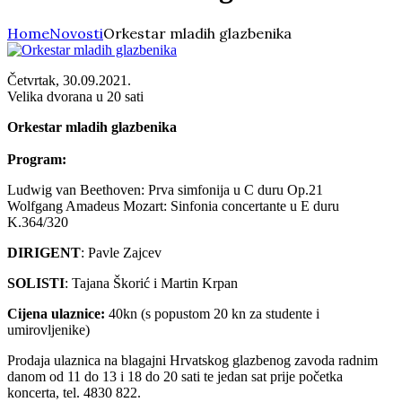
Home
Novosti
Orkestar mladih glazbenika
Četvrtak, 30.09.2021.
Velika dvorana u 20 sati
Orkestar mladih glazbenika
Program:
Ludwig van Beethoven: Prva simfonija u C duru Op.21
Wolfgang Amadeus Mozart: Sinfonia concertante u E duru
K.364/320
DIRIGENT
: Pavle Zajcev
SOLISTI
: Tajana Škorić i Martin Krpan
Cijena ulaznice:
40kn (s popustom 20 kn za studente i
umirovljenike)
Prodaja ulaznica na blagajni Hrvatskog glazbenog zavoda radnim
danom od 11 do 13 i 18 do 20 sati te jedan sat prije početka
koncerta, tel. 4830 822.