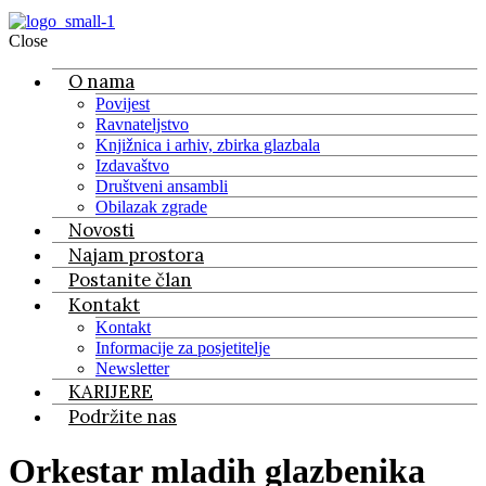
Close
O nama
Povijest
Ravnateljstvo
Knjižnica i arhiv, zbirka glazbala
Izdavaštvo
Društveni ansambli
Obilazak zgrade
Novosti
Najam prostora
Postanite član
Kontakt
Kontakt
Informacije za posjetitelje
Newsletter
KARIJERE
Podržite nas
Orkestar mladih glazbenika