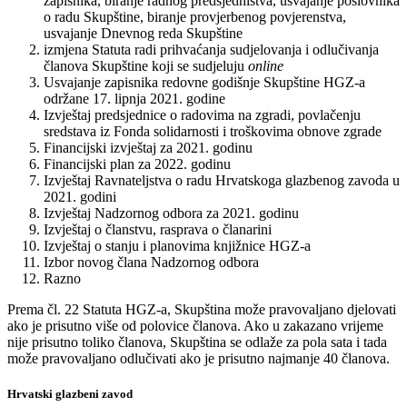
zapisnika, biranje radnog predsjedništva, usvajanje poslovnika
o radu Skupštine, biranje provjerbenog povjerenstva,
usvajanje Dnevnog reda Skupštine
izmjena Statuta radi prihvaćanja sudjelovanja i odlučivanja
članova Skupštine koji se sudjeluju
online
Usvajanje zapisnika redovne godišnje Skupštine HGZ-a
održane 17. lipnja 2021. godine
Izvještaj predsjednice o radovima na zgradi, povlačenju
sredstava iz Fonda solidarnosti i troškovima obnove zgrade
Financijski izvještaj za 2021. godinu
Financijski plan za 2022. godinu
Izvještaj Ravnateljstva o radu Hrvatskoga glazbenog zavoda u
2021. godini
Izvještaj Nadzornog odbora za 2021. godinu
Izvještaj o članstvu, rasprava o članarini
Izvještaj o stanju i planovima knjižnice HGZ-a
Izbor novog člana Nadzornog odbora
Razno
Prema čl. 22 Statuta HGZ-a, Skupština može pravovaljano djelovati
ako je prisutno više od polovice članova. Ako u zakazano vrijeme
nije prisutno toliko članova, Skupština se odlaže za pola sata i tada
može pravovaljano odlučivati ako je prisutno najmanje 40 članova.
Hrvatski glazbeni zavod