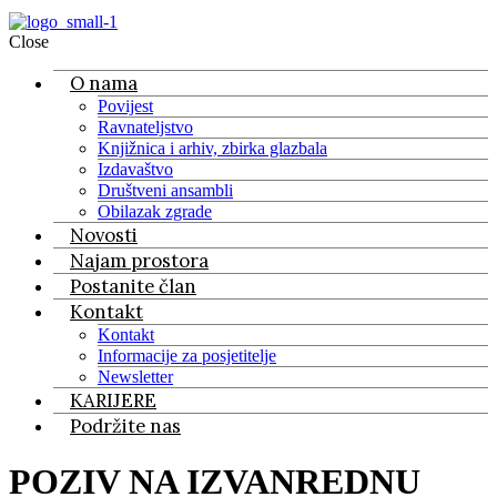
Close
O nama
Povijest
Ravnateljstvo
Knjižnica i arhiv, zbirka glazbala
Izdavaštvo
Društveni ansambli
Obilazak zgrade
Novosti
Najam prostora
Postanite član
Kontakt
Kontakt
Informacije za posjetitelje
Newsletter
KARIJERE
Podržite nas
POZIV NA IZVANREDNU