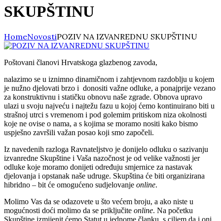
SKUPŠTINU
Home
Novosti
POZIV NA IZVANREDNU SKUPŠTINU
Poštovani članovi Hrvatskoga glazbenog zavoda,
nalazimo se u iznimno dinamičnom i zahtjevnom razdoblju u kojem
je nužno djelovati brzo i donositi važne odluke, a ponajprije vezano
za konstruktivnu i statičku obnovu naše zgrade. Obnova upravo
ulazi u svoju najveću i najtežu fazu u kojoj ćemo kontinuirano biti u
strašnoj utrci s vremenom i pod golemim pritiskom niza okolnosti
koje ne ovise o nama, a s kojima se moramo nositi kako bismo
uspješno završili važan posao koji smo započeli.
Iz navedenih razloga Ravnateljstvo je donijelo odluku o sazivanju
izvanredne Skupštine i Vaša nazočnost je od velike važnosti jer
odluke koje moramo donijeti određuju smjernice za nastavak
djelovanja i opstanak naše udruge. Skupština će biti organizirana
hibridno – bit će omogućeno sudjelovanje
online
.
Molimo Vas da se odazovete u što većem broju, a ako niste u
mogućnosti doći molimo da se priključite
online
. Na početku
Skupštine izmijenit ćemo Statut u jednome članku, s ciljem da i oni