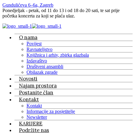
Gundulićeva 6–6a, Zagreb
Ponedjeljak - petak, od 11 do 13 i od 18 do 20 sati, te sat prije
početka koncerta za koji se plaća ulaz.
O nama
Povijest
Ravnateljstvo
Knjižnica i arhiv, zbirka glazbala
Izdavaštvo
Društveni ansambli
Obilazak zgrade
Novosti
Najam prostora
Postanite član
Kontakt
Kontakt
Informacije za posjetitelje
Newsletter
KARIJERE
Podržite nas