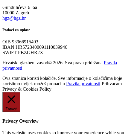
Gundulićeva 6–6a
10000 Zagreb
hgz@hgz.hr
Podaci za uplate
OIB 93966915493
IBAN HR5723400091110039946
SWIFT PBZGHR2X
Hrvatski glazbeni zavod© 2026. Sva prava pridržana
Pravila
privatnosti
Ova stranica koristi kolačiće. Sve informacije o kolačićima koje
koristimo uvijek možeš pronaći u
Pravila privatnosti
Prihvaćam
Privacy & Cookies Policy
Zatvori
Privacy Overview
This website uses cookies to improve your experience while you