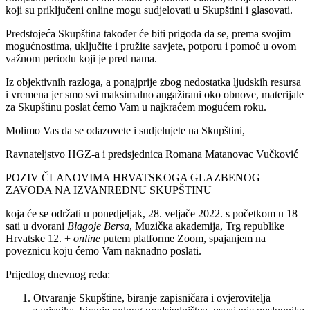
koji su priključeni online mogu sudjelovati u Skupštini i glasovati.
Predstojeća Skupština također će biti prigoda da se, prema svojim
mogućnostima, uključite i pružite savjete, potporu i pomoć u ovom
važnom periodu koji je pred nama.
Iz objektivnih razloga, a ponajprije zbog nedostatka ljudskih resursa
i vremena jer smo svi maksimalno angažirani oko obnove, materijale
za Skupštinu poslat ćemo Vam u najkraćem mogućem roku.
Molimo Vas da se odazovete i sudjelujete na Skupštini,
Ravnateljstvo HGZ-a i predsjednica Romana Matanovac Vučković
POZIV ČLANOVIMA HRVATSKOGA GLAZBENOG
ZAVODA NA IZVANREDNU SKUPŠTINU
koja će se održati u ponedjeljak, 28. veljače 2022. s početkom u 18
sati u dvorani
Blagoje Bersa
, Muzička akademija, Trg republike
Hrvatske 12. +
online
putem platforme Zoom, spajanjem na
poveznicu koju ćemo Vam naknadno poslati.
Prijedlog dnevnog reda:
Otvaranje Skupštine, biranje zapisničara i ovjerovitelja