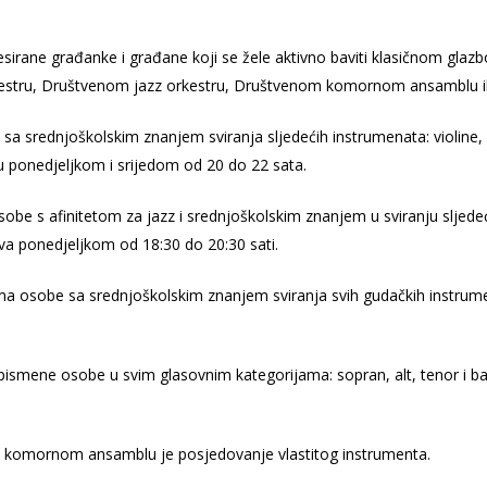
resirane građanke i građane koji se žele aktivno baviti klasičnom gla
stru, Društvenom jazz orkestru, Društvenom komornom ansamblu il
sa srednjoškolskim znanjem sviranja sljedećih instrumenata: violine, v
ju ponedjeljkom i srijedom od 20 do 22 sata.
sobe s afinitetom za jazz i srednjoškolskim znanjem u sviranju sljede
a ponedjeljkom od 18:30 do 20:30 sati.
ma osobe sa srednjoškolskim znanjem sviranja svih gudačkih instrum
pismene osobe u svim glasovnim kategorijama: sopran, alt, tenor i b
ru i komornom ansamblu je posjedovanje vlastitog instrumenta.