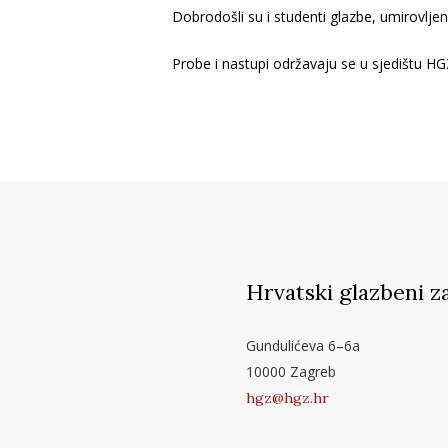
Dobrodošli su i studenti glazbe, umirovljeni
Probe i nastupi održavaju se u sjedištu H
Hrvatski glazbeni z
Gundulićeva 6–6a
10000 Zagreb
hgz@hgz.hr