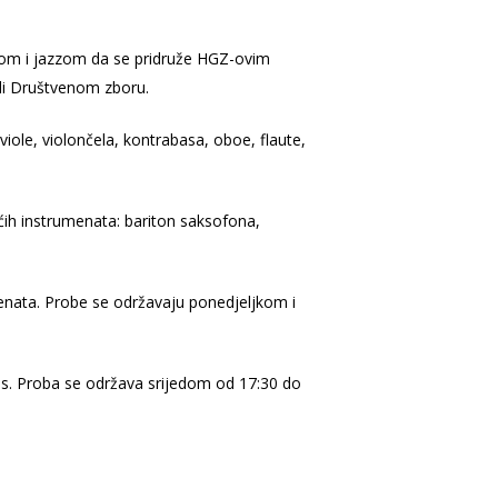
zbom i jazzom da se pridruže HGZ-ovim
i Društvenom zboru.
iole, violončela, kontrabasa, oboe, flaute,
ćih instrumenata: bariton saksofona,
enata. Probe se održavaju ponedjeljkom i
as. Proba se održava srijedom od 17:30 do