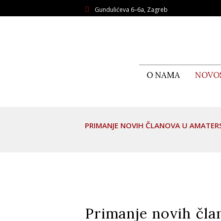
Gundulićeva 6–6a, Zagreb
O NAMA
NOVO
PRIMANJE NOVIH ČLANOVA U AMATER
Primanje novih čl