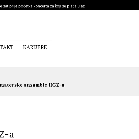
e sat prije početka koncerta za koji se plaća ulaz.
TAKT
KARIJERE
 amaterske ansamble HGZ-a
Z-a