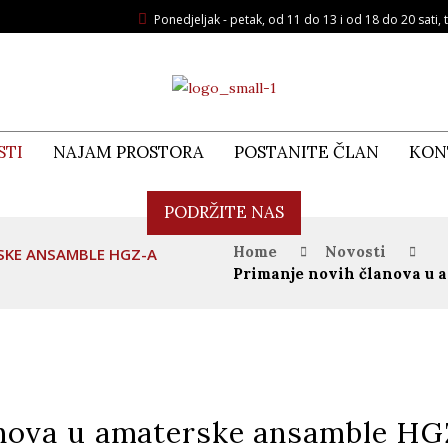
Ponedjeljak - petak, od 11 do 13 i od 18 do 20 sati, t
STI
NAJAM PROSTORA
POSTANITE ČLAN
KON
PODRŽITE NAS
Home
Novosti
SKE ANSAMBLE HGZ-A
Primanje novih članova u
anova u amaterske ansamble HG