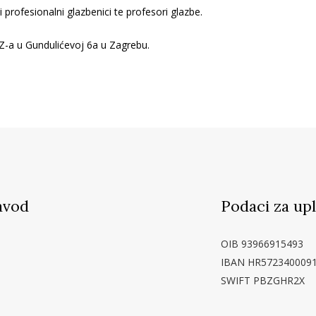
 profesionalni glazbenici te profesori glazbe.
GZ-a u Gundulićevoj 6a u Zagrebu.
avod
Podaci za up
OIB 93966915493
IBAN HR572340009
SWIFT PBZGHR2X