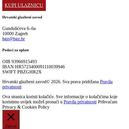
KUPI ULAZNICU
Hrvatski glazbeni zavod
Gundulićeva 6–6a
10000 Zagreb
hgz@hgz.hr
Podaci za uplate
OIB 93966915493
IBAN HR5723400091110039946
SWIFT PBZGHR2X
Hrvatski glazbeni zavod© 2026. Sva prava pridržana
Pravila
privatnosti
Ova stranica koristi kolačiće. Sve informacije o kolačićima koje
koristimo uvijek možeš pronaći u
Pravila privatnosti
Prihvaćam
Privacy & Cookies Policy
Zatvori