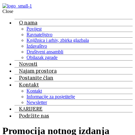
Close
O nama
Povijest
Ravnateljstvo
Knjižnica i arhiv, zbirka glazbala
Izdavaštvo
Društveni ansambli
Obilazak zgrade
Novosti
Najam prostora
Postanite član
Kontakt
Kontakt
Informacije za posjetitelje
Newsletter
KARIJERE
Podržite nas
Promocija notnog izdanja