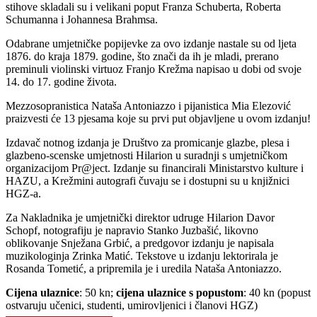
stihove skladali su i velikani poput Franza Schuberta, Roberta
Schumanna i Johannesa Brahmsa.
Odabrane umjetničke popijevke za ovo izdanje nastale su od ljeta
1876. do kraja 1879. godine, što znači da ih je mladi, prerano
preminuli violinski virtuoz Franjo Krežma napisao u dobi od svoje
14. do 17. godine života.
Mezzosopranistica Nataša Antoniazzo i pijanistica Mia Elezović
praizvesti će 13 pjesama koje su prvi put objavljene u ovom izdanju!
Izdavač notnog izdanja je Društvo za promicanje glazbe, plesa i
glazbeno-scenske umjetnosti Hilarion u suradnji s umjetničkom
organizacijom Pr@ject. Izdanje su financirali Ministarstvo kulture i
HAZU, a Krežmini autografi čuvaju se i dostupni su u knjižnici
HGZ-a.
Za Nakladnika je umjetnički direktor udruge Hilarion Davor
Schopf, notografiju je napravio Stanko Juzbašić, likovno
oblikovanje Snježana Grbić, a predgovor izdanju je napisala
muzikologinja Zrinka Matić. Tekstove u izdanju lektorirala je
Rosanda Tometić, a pripremila je i uredila Nataša Antoniazzo.
Cijena ulaznice
: 50 kn;
cijena ulaznice s popustom
: 40 kn (popust
ostvaruju učenici, studenti, umirovljenici i članovi HGZ)