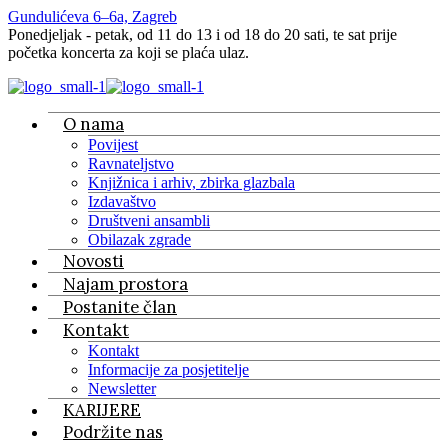
Gundulićeva 6–6a, Zagreb
Ponedjeljak - petak, od 11 do 13 i od 18 do 20 sati, te sat prije
početka koncerta za koji se plaća ulaz.
O nama
Povijest
Ravnateljstvo
Knjižnica i arhiv, zbirka glazbala
Izdavaštvo
Društveni ansambli
Obilazak zgrade
Novosti
Najam prostora
Postanite član
Kontakt
Kontakt
Informacije za posjetitelje
Newsletter
KARIJERE
Podržite nas