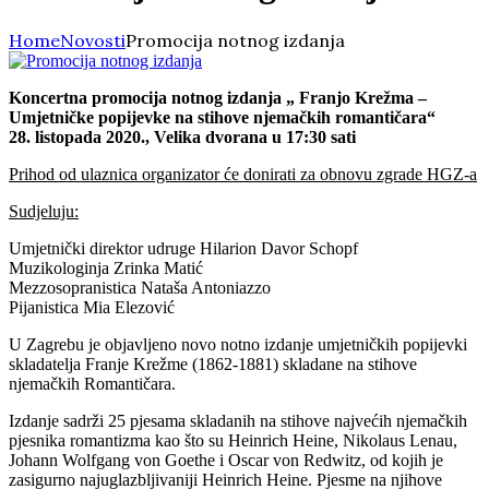
Home
Novosti
Promocija notnog izdanja
Koncertna promocija notnog izdanja „ Franjo Krežma –
Umjetničke popijevke na stihove njemačkih romantičara“
28. listopada 2020., Velika dvorana u 17:30 sati
Prihod od ulaznica organizator će donirati za obnovu zgrade HGZ-a
Sudjeluju:
Umjetnički direktor udruge Hilarion Davor Schopf
Muzikologinja Zrinka Matić
Mezzosopranistica Nataša Antoniazzo
Pijanistica Mia Elezović
U Zagrebu je objavljeno novo notno izdanje umjetničkih popijevki
skladatelja Franje Krežme (1862-1881) skladane na stihove
njemačkih Romantičara.
Izdanje sadrži 25 pjesama skladanih na stihove najvećih njemačkih
pjesnika romantizma kao što su Heinrich Heine, Nikolaus Lenau,
Johann Wolfgang von Goethe i Oscar von Redwitz, od kojih je
zasigurno najuglazbljivaniji Heinrich Heine. Pjesme na njihove