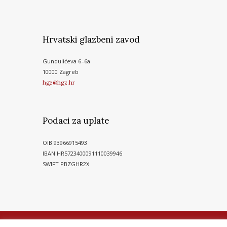
Hrvatski glazbeni zavod
Gundulićeva 6–6a
10000 Zagreb
hgz@hgz.hr
Podaci za uplate
OIB 93966915493
IBAN HR5723400091110039946
SWIFT PBZGHR2X