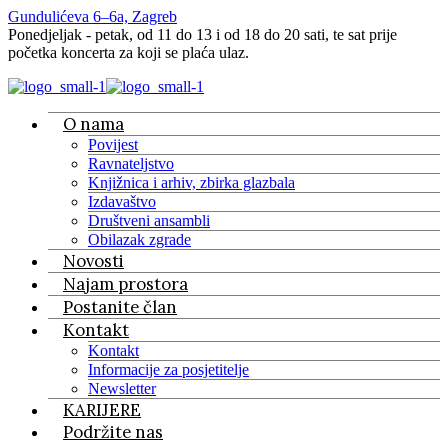
Gundulićeva 6–6a, Zagreb
Ponedjeljak - petak, od 11 do 13 i od 18 do 20 sati, te sat prije
početka koncerta za koji se plaća ulaz.
O nama
Povijest
Ravnateljstvo
Knjižnica i arhiv, zbirka glazbala
Izdavaštvo
Društveni ansambli
Obilazak zgrade
Novosti
Najam prostora
Postanite član
Kontakt
Kontakt
Informacije za posjetitelje
Newsletter
KARIJERE
Podržite nas