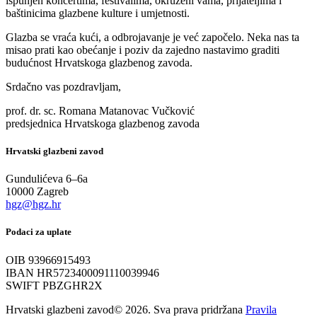
ispunjen koncertima, festivalima, okruženi vama, prijateljima i
baštinicima glazbene kulture i umjetnosti.
Glazba se vraća kući, a odbrojavanje je već započelo. Neka nas ta
misao prati kao obećanje i poziv da zajedno nastavimo graditi
budućnost Hrvatskoga glazbenog zavoda.
Srdačno vas pozdravljam,
prof. dr. sc. Romana Matanovac Vučković
predsjednica Hrvatskoga glazbenog zavoda
Hrvatski glazbeni zavod
Gundulićeva 6–6a
10000 Zagreb
hgz@hgz.hr
Podaci za uplate
OIB 93966915493
IBAN HR5723400091110039946
SWIFT PBZGHR2X
Hrvatski glazbeni zavod© 2026. Sva prava pridržana
Pravila