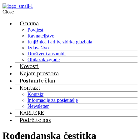
Close
O nama
Povijest
Ravnateljstvo
Knjižnica i arhiv, zbirka glazbala
Izdavaštvo
Društveni ansambli
Obilazak zgrade
Novosti
Najam prostora
Postanite član
Kontakt
Kontakt
Informacije za posjetitelje
Newsletter
KARIJERE
Podržite nas
Rođendanska čestitka