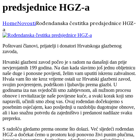
predsjednice HGZ-a
Home
Novosti
Rođendanska čestitka predsjednice HGZ-
a
Poštovani članovi, prijatelji i donatori Hrvatskoga glazbenog
zavoda,
Hrvatski glazbeni zavod počeo je s radom na današnji dan prije
nevjerojatnih 199 godina. Na dan kada slavimo još jednu obljetnicu
naše duge i ponosne povijesti, želim vam uputiti iskrenu zahvalnost.
Hvala vam što ste kroz vrijeme ostali uz Hrvatski glazbeni zavod,
svojim povjerenjem, podrškom i ljubavlju prema glazbi. U
godinama iza nas svjedočili smo zahtjevnom, ali nužnom procesu
obnove i revitalizacije naše povijesne kuće, a svaki korak koji smo
napravili, učinili smo zbog vas. Ovaj rođendan dočekujemo s
posebnim osjećajem, kao posljednji u razdoblju dugotrajne obnove,
ali i kao snažnu potvrdu da zajedništvo i predanost nadilaze svaku
prepreku.
S radošću gledamo prema onome što dolazi. Već sljedeći rođendan
HGZ-a dočekat ćemo u prostoru koji ponovno živi punim plućima,