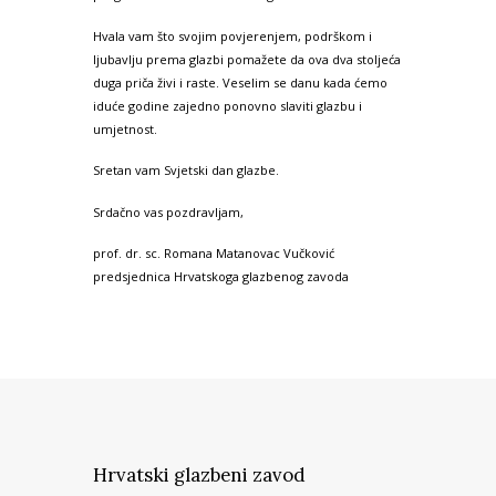
Hvala vam što svojim povjerenjem, podrškom i
ljubavlju prema glazbi pomažete da ova dva stoljeća
duga priča živi i raste. Veselim se danu kada ćemo
iduće godine zajedno ponovno slaviti glazbu i
umjetnost.
Sretan vam Svjetski dan glazbe.
Srdačno vas pozdravljam,
prof. dr. sc. Romana Matanovac Vučković
predsjednica Hrvatskoga glazbenog zavoda
Hrvatski glazbeni zavod