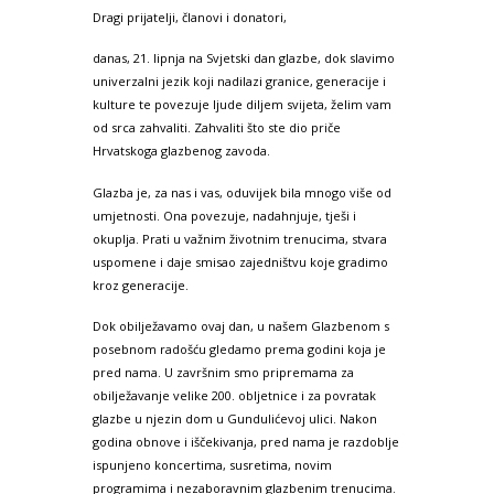
Dragi prijatelji, članovi i donatori,
danas, 21. lipnja na Svjetski dan glazbe, dok slavimo
univerzalni jezik koji nadilazi granice, generacije i
kulture te povezuje ljude diljem svijeta, želim vam
od srca zahvaliti. Zahvaliti što ste dio priče
Hrvatskoga glazbenog zavoda.
Glazba je, za nas i vas, oduvijek bila mnogo više od
umjetnosti. Ona povezuje, nadahnjuje, tješi i
okuplja. Prati u važnim životnim trenucima, stvara
uspomene i daje smisao zajedništvu koje gradimo
kroz generacije.
Dok obilježavamo ovaj dan, u našem Glazbenom s
posebnom radošću gledamo prema godini koja je
pred nama. U završnim smo pripremama za
obilježavanje velike 200. obljetnice i za povratak
glazbe u njezin dom u Gundulićevoj ulici. Nakon
godina obnove i iščekivanja, pred nama je razdoblje
ispunjeno koncertima, susretima, novim
programima i nezaboravnim glazbenim trenucima.