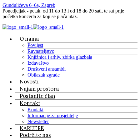
Gundulićeva 6–6a, Zagreb
Ponedjeljak - petak, od 11 do 13 i od 18 do 20 sati, te sat prije
početka koncerta za koji se plaća ulaz.
O nama
Povijest
Ravnateljstvo
Knjižnica i arhiv, zbirka glazbala
Izdavaštvo
Društveni ansambli
Obilazak zgrade
Novosti
Najam prostora
Postanite član
Kontakt
Kontakt
Informacije za posjetitelje
Newsletter
KARIJERE
Podržite nas