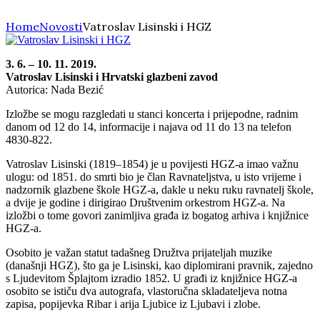
Home
Novosti
Vatroslav Lisinski i HGZ
3. 6. – 10. 11. 2019.
Vatroslav Lisinski i Hrvatski glazbeni zavod
Autorica: Nada Bezić
Izložbe se mogu razgledati u stanci koncerta i prijepodne, radnim
danom od 12 do 14, informacije i najava od 11 do 13 na telefon
4830-822.
Vatroslav Lisinski (1819–1854) je u povijesti HGZ-a imao važnu
ulogu: od 1851. do smrti bio je član Ravnateljstva, u isto vrijeme i
nadzornik glazbene škole HGZ-a, dakle u neku ruku ravnatelj škole,
a dvije je godine i dirigirao Društvenim orkestrom HGZ-a. Na
izložbi o tome govori zanimljiva građa iz bogatog arhiva i knjižnice
HGZ-a.
Osobito je važan statut tadašneg Družtva prijateljah muzike
(današnji HGZ), što ga je Lisinski, kao diplomirani pravnik, zajedno
s Ljudevitom Šplajtom izradio 1852. U građi iz knjižnice HGZ-a
osobito se ističu dva autografa, vlastoručna skladateljeva notna
zapisa, popijevka Ribar i arija Ljubice iz Ljubavi i zlobe.