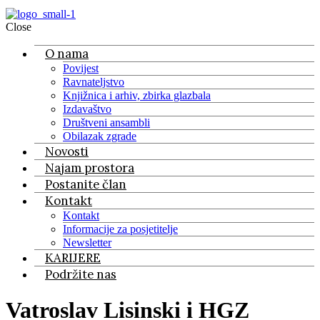
Close
O nama
Povijest
Ravnateljstvo
Knjižnica i arhiv, zbirka glazbala
Izdavaštvo
Društveni ansambli
Obilazak zgrade
Novosti
Najam prostora
Postanite član
Kontakt
Kontakt
Informacije za posjetitelje
Newsletter
KARIJERE
Podržite nas
Vatroslav Lisinski i HGZ