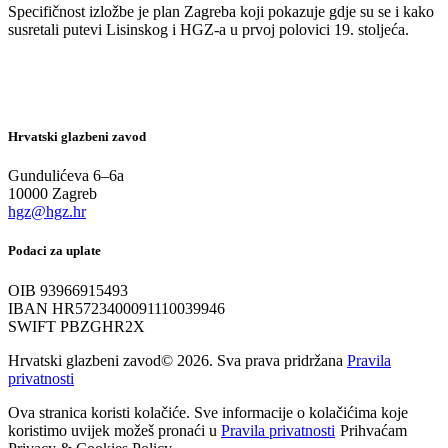
Specifičnost izložbe je plan Zagreba koji pokazuje gdje su se i kako
susretali putevi Lisinskog i HGZ-a u prvoj polovici 19. stoljeća.
Hrvatski glazbeni zavod
Gundulićeva 6–6a
10000 Zagreb
hgz@hgz.hr
Podaci za uplate
OIB 93966915493
IBAN HR5723400091110039946
SWIFT PBZGHR2X
Hrvatski glazbeni zavod© 2026. Sva prava pridržana
Pravila
privatnosti
Ova stranica koristi kolačiće. Sve informacije o kolačićima koje
koristimo uvijek možeš pronaći u
Pravila privatnosti
Prihvaćam