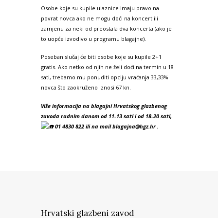
Osobe koje su kupile ulaznice imaju pravo na
povrat novca ako ne mogu doći na koncert ili
zamjenu za neki od preostala dva koncerta (ako je
to uopće izvodivo u programu blagajne).
Poseban slučaj će biti osobe koje su kupile 2+1
gratis. Ako netko od njih ne želi doći na termin u 18
sati, trebamo mu ponuditi opciju vraćanja 33,33%
novca što zaokruženo iznosi 67 kn.
Više informacija na blagajni Hrvatskog glazbenog
zavoda radnim danom od 11-13 sati i od 18-20 sati,
01 4830 822 ili na mail blagajna@hgz.hr .
Hrvatski glazbeni zavod