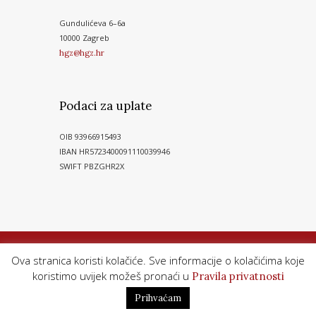
Gundulićeva 6–6a
10000 Zagreb
hgz@hgz.hr
Podaci za uplate
OIB 93966915493
IBAN HR5723400091110039946
SWIFT PBZGHR2X
Ova stranica koristi kolačiće. Sve informacije o kolačićima koje
koristimo uvijek možeš pronaći u
Pravila privatnosti
Hrvatski glazbeni zavod© 2026. Sva prava pridržana
Prihvaćam
Pravila privatnosti