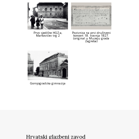
Prvo sjedište HGZ-a,
Pozivnica na prvi društveni
Markovićev trg 2
koncert 18. travnja 1827.
(original u Muzeju grada
Zagreba)
Gornjogradska gimnazija
Hrvatski glazbeni zavod