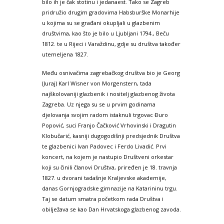
bilo ih je čak stotinu i jedanaest. Tako se Zagreb
pridružio drugim gradovima Habsburške Monarhije
u kojima su se građani okupljali u glazbenim
društvima, kao što je bilo u Ljubljani 1794., Beču
1812. te u Rijeci i Varaždinu, gdje su društva također
utemeljena 1827.
Među osnivačima zagrebačkog društva bio je Georg
(Juraj) Karl Wisner von Morgenstern, tada
najškolovaniji glazbenik i nositelj glazbenog života
Zagreba. Uz njega su se u prvim godinama
djelovanja svojim radom istaknuli trgovac Đuro
Popović, suci Franjo Čačković Vrhovinski i Dragutin
Klobučarić, kasniji dugogodišnji predsjednik Društva
te glazbenici Ivan Padovec i Ferdo Livadić. Prvi
koncert, na kojem je nastupio Društveni orkestar
koji su činili članovi Društva, priređen je 18. travnja
1827. u dvorani tadašnje Kraljevske akademije,
danas Gornjogradske gimnazije na Katarininu trgu.
Taj se datum smatra početkom rada Društva i
obilježava se kao Dan Hrvatskoga glazbenog zavoda.