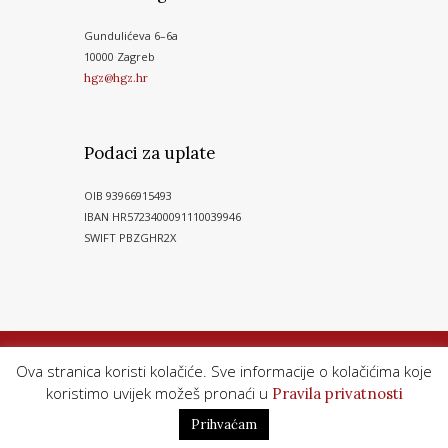
Gundulićeva 6–6a
10000 Zagreb
hgz@hgz.hr
Podaci za uplate
OIB 93966915493
IBAN HR5723400091110039946
SWIFT PBZGHR2X
Ova stranica koristi kolačiće. Sve informacije o kolačićima koje
koristimo uvijek možeš pronaći u
Pravila privatnosti
Hrvatski glazbeni zavod© 2026. Sva prava pridržana
Prihvaćam
Pravila privatnosti