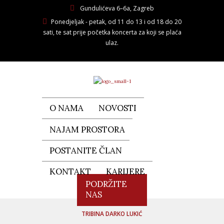
Gundulićeva 6–6a, Zagreb
Ponedjeljak - petak, od 11 do 13 i od 18 do 20
sati, te sat prije početka koncerta za koji se plaća
ulaz.
O NAMA
NOVOSTI
NAJAM PROSTORA
POSTANITE ČLAN
KONTAKT
KARIJERE
PODRŽITE
NAS
TRIBINA DARKO LUKIĆ