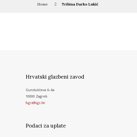
Home
Tribina Darko Lukić
Hrvatski glazbeni zavod
Gundulićeva 6–6a
10000 Zagreb
hgz@hgz.hr
Podaci za uplate