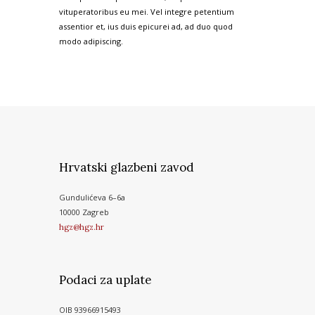
vituperatoribus eu mei. Vel integre petentium
assentior et, ius duis epicurei ad, ad duo quod
modo adipiscing.
Hrvatski glazbeni zavod
Gundulićeva 6–6a
10000 Zagreb
hgz@hgz.hr
Podaci za uplate
OIB 93966915493