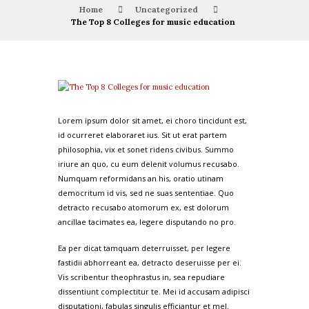
Home
Uncategorized
The Top 8 Colleges for music education
Lorem ipsum dolor sit amet, ei choro tincidunt est,
id ocurreret elaboraret ius. Sit ut erat partem
philosophia, vix et sonet ridens civibus. Summo
iriure an quo, cu eum delenit volumus recusabo.
Numquam reformidans an his, oratio utinam
democritum id vis, sed ne suas sententiae. Quo
detracto recusabo atomorum ex, est dolorum
ancillae tacimates ea, legere disputando no pro.
Ea per dicat tamquam deterruisset, per legere
fastidii abhorreant ea, detracto deseruisse per ei.
Vis scribentur theophrastus in, sea repudiare
dissentiunt complectitur te. Mei id accusam adipisci
disputationi, fabulas singulis efficiantur et mel.