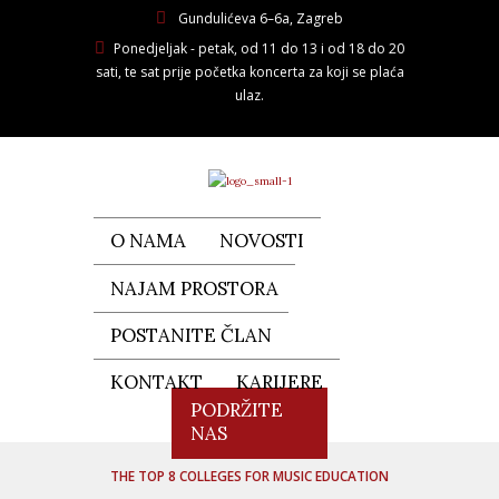
Gundulićeva 6–6a, Zagreb
Ponedjeljak - petak, od 11 do 13 i od 18 do 20
sati, te sat prije početka koncerta za koji se plaća
ulaz.
O NAMA
NOVOSTI
NAJAM PROSTORA
POSTANITE ČLAN
KONTAKT
KARIJERE
PODRŽITE
NAS
THE TOP 8 COLLEGES FOR MUSIC EDUCATION