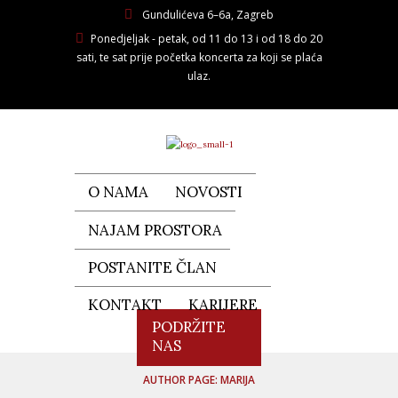
Gundulićeva 6–6a, Zagreb
Ponedjeljak - petak, od 11 do 13 i od 18 do 20
sati, te sat prije početka koncerta za koji se plaća
ulaz.
O NAMA
NOVOSTI
NAJAM PROSTORA
POSTANITE ČLAN
KONTAKT
KARIJERE
PODRŽITE
NAS
AUTHOR PAGE: MARIJA