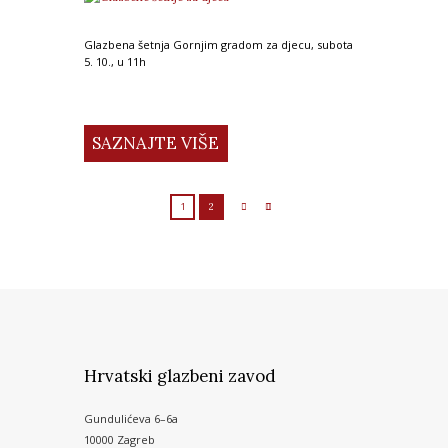
Glazbena šetnja Gornjim gradom za djecu, subota
5. 10., u 11h
SAZNAJTE VIŠE
1
2
Hrvatski glazbeni zavod
Gundulićeva 6–6a
10000 Zagreb